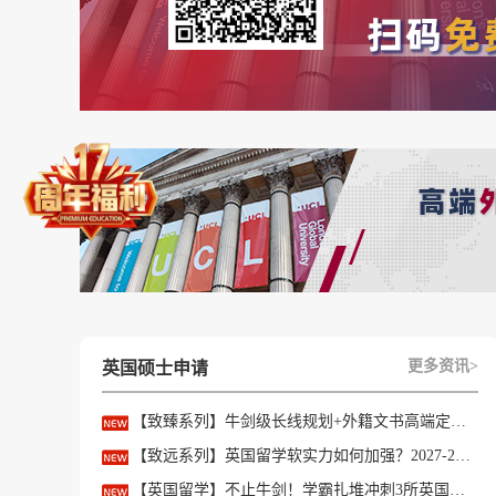
23fall：2022年9月21日
15、伯明翰大学：
未开放
23fall：2022年10月1日
16、圣安德鲁斯大学：
未开放
23fall：2022年9月
17、诺丁汉大学：
更多资讯>
英国硕士申请
部分专业已开放申请
【致臻系列】牛剑级长线规划+外籍文书高端定制，助力冲刺名校硕士offer！
部分专业暂未开放
【致远系列】英国留学软实力如何加强？2027-28fall精准定制背景提升！
【英国留学】不止牛剑！学霸扎堆冲刺3所英国顶尖院校，申请难度不输牛津剑桥