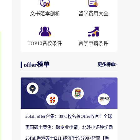
文书范本剖析
留学费用大全
TOP10名校条件
留学申请条件
offer榜单
更多榜单>
26fall offer合集：8973枚名校Offer收官！全球
顶尖院校录取战绩出炉
英国硕士案例：跨专业申请，北外小语种学霸
如何圆梦剑桥大学教育硕士？
26Fall香港硕士|211 经济学均分90+斩获【香