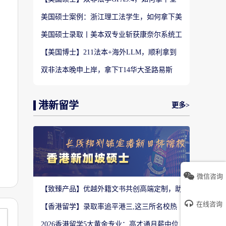
美TOP28南加州大学LLM?
美国硕士案例：浙江理工法学生，如何拿下美
国TOP20名校LLM录取？
美国硕士录取丨美本双专业斩获康奈尔系统工
程 M.Eng Offer
【美国博士】211法本+海外LLM，顺利拿到
福特汉姆法学JD博士offer！
双非法本晚申上岸，拿下T14华大圣路易斯
LLM+3万美金奖学金！
港新留学
更多>
微信咨询
【致臻产品】优越外籍文书共创高端定制，助
力香港Top3 offer！
在线咨询
【香港留学】录取率追平港三,这三所名校热
度严重溢价申请别盲目跟风
2026香港留学5大黄金专业：高才通月薪中位