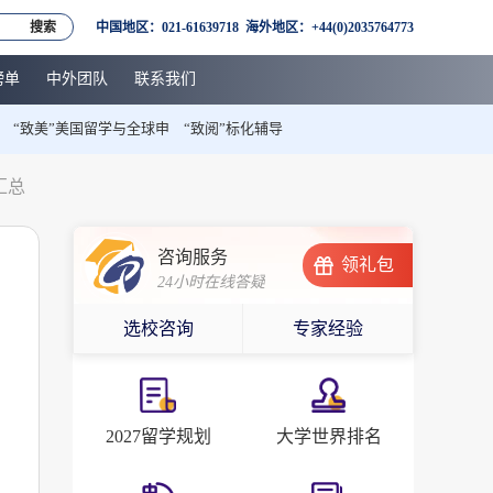
搜索
中国地区：021-61639718 海外地区：+44(0)2035764773
榜单
中外团队
联系我们
“致美”美国留学与全球申
“致阅”标化辅导
汇总
咨询服务
领礼包
24小时在线答疑
选校咨询
专家经验
2027留学规划
大学世界排名