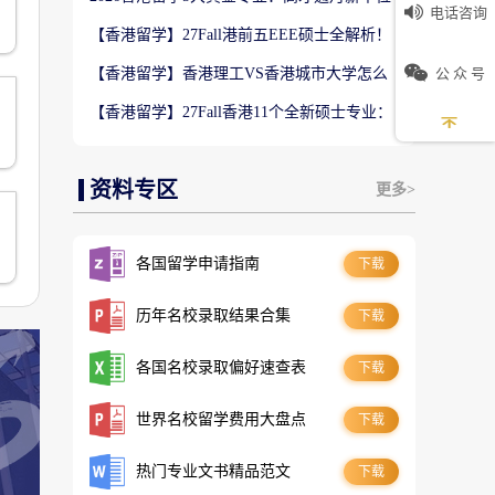
电话咨询
数5万！普通人留港高薪赛道
【香港留学】27Fall港前五EEE硕士全解析！
难度梯队+录取偏好完整梳理
公 众 号
【香港留学】香港理工VS香港城市大学怎么
选？排名、专业、录取、就业对比
【香港留学】27Fall香港11个全新硕士专业：
是扩招噱头还是逆袭名校黄金红利？
资料专区
更多>
各国留学申请指南
下载
历年名校录取结果合集
下载
各国名校录取偏好速查表
下载
世界名校留学费用大盘点
下载
热门专业文书精品范文
下载