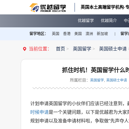
英国本土高端留学机构-专
优越留学
优越简介
中
留学地区：
英国
香港
美国
澳洲
新加坡
留学
|
当前位置：
首页
>
英国留学
>
英国硕士申请
抓住时机！英国留学什么时
所属栏目：
,
英国留学
英国硕士申请
计划申请英国留学的小伙伴们应该已经注意到，最近
时候申请
是一个关键问题，以下是优越君为大家简
规划申请以及准备申请材料啦，争取做“先声夺人