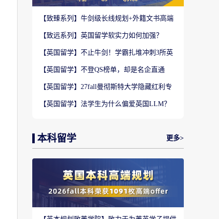
【致臻系列】牛剑级长线规划+外籍文书高端
定制，助力冲刺名校硕士offer！
【致远系列】英国留学软实力如何加强？
2027-28fall精准定制背景提升！
【英国留学】不止牛剑！学霸扎堆冲刺3所英
国顶尖院校，申请难度不输牛津剑桥
【英国留学】不登QS榜单，却是名企直通
车？这3所英国商学院业内香饽饽！
【英国留学】27fall曼彻斯特大学隐藏红利专
业盘点，商科/计算机/社科全覆盖捡漏
【英国留学】法学生为什么偏爱英国LLM？
G5+王爱曼华法学院全梯队解析
本科留学
更多>