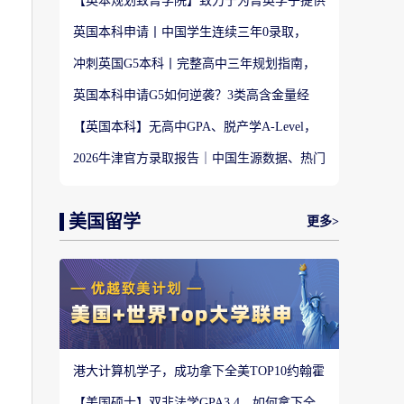
【英本规划致菁学院】致力于为菁英学子提供
定制式升学规划服务！
英国本科申请丨中国学生连续三年0录取，
LSE这些专业为什么难申？
冲刺英国G5本科丨完整高中三年规划指南，
避开 90% 申请者踩过的坑
英国本科申请G5如何逆袭？3类高含金量经
历，快速拉开文书差距
【英国本科】无高中GPA、脱产学A-Level，
还能冲刺英国顶尖名校吗?
2026牛津官方录取报告｜中国生源数据、热门
专业难度与申请策略
美国留学
更多>
港大计算机学子，成功拿下全美TOP10约翰霍
普金斯大学CS硕士
【美国硕士】双非法学GPA3.4，如何拿下全