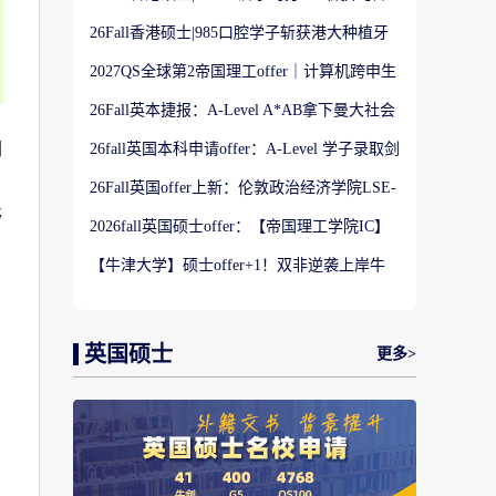
港大学】商科Offer
26Fall香港硕士|985口腔学子斩获港大种植牙
科硕士Offer
2027QS全球第2帝国理工offer｜计算机跨申生
物机器人实录
26Fall英本捷报：A-Level A*AB拿下曼大社会
学与数据分析offer！
们
26fall英国本科申请offer：A-Level 学子录取剑
桥大学工程学专业
26Fall英国offer上新：伦敦政治经济学院LSE-
金融与风险硕士
够
2026fall英国硕士offer：【帝国理工学院IC】
应用机器学习专业
【牛津大学】硕士offer+1！双非逆袭上岸牛
津宗教研究专业
英国硕士
更多>