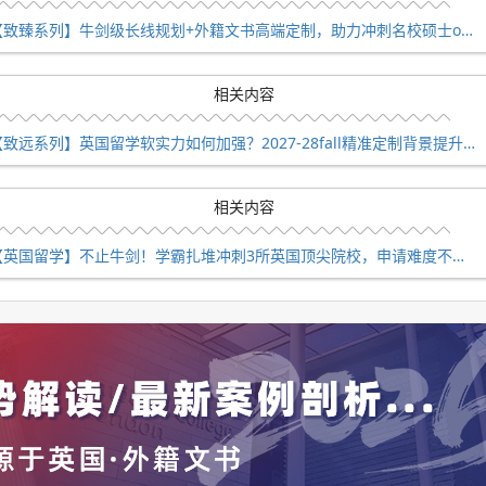
【致臻系列】牛剑级长线规划+外籍文书高端定制，助力冲刺名校硕士offer！
相关内容
【致远系列】英国留学软实力如何加强？2027-28fall精准定制背景提升！
相关内容
【英国留学】不止牛剑！学霸扎堆冲刺3所英国顶尖院校，申请难度不输牛津剑桥