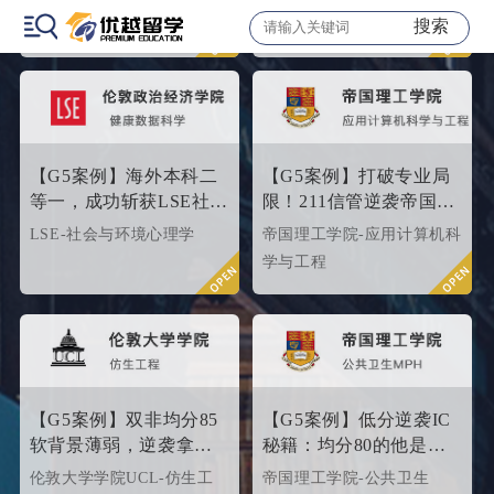
在帮助更多学生拿下理想院
士
搜索
士
校offer！叩响世界名校大
门，从外籍文书高端定制开
始！
【G5案例】海外本科二
【G5案例】打破专业局
等一，成功斩获LSE社会
限！211信管逆袭帝国理
与环境心理学硕士
工G5硬核计算机专业
LSE-社会与环境心理学
帝国理工学院-应用计算机科
Offer！
学与工程
【G5案例】双非均分85
【G5案例】低分逆袭IC
软背景薄弱，逆袭拿下
秘籍：均分80的他是这
UCL伦敦大学学院
样打动招生官的
伦敦大学学院UCL-仿生工
帝国理工学院-公共卫生