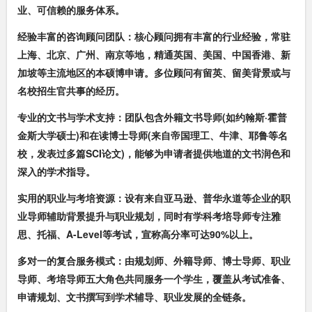
业、可信赖的服务体系。
经验丰富的咨询顾问团队：
核心顾问拥有丰富的行业经验，常驻
上海、北京、广州、南京等地，精通英国、美国、中国香港、新
加坡等主流地区的本硕博申请。多位顾问有留英、留美背景或与
名校招生官共事的经历。
专业的文书与学术支持：
团队包含外籍文书导师(如约翰斯·霍普
金斯大学硕士)和在读博士导师(来自帝国理工、牛津、耶鲁等名
校，发表过多篇SCI论文)，能够为申请者提供地道的文书润色和
深入的学术指导。
实用的职业与考培资源：
设有来自亚马逊、普华永道等企业的职
业导师辅助背景提升与职业规划，同时有学科考培导师专注雅
思、托福、A-Level等考试，宣称高分率可达90%以上。
多对一的复合服务模式：
由规划师、外籍导师、博士导师、职业
导师、考培导师五大角色共同服务一个学生，覆盖从考试准备、
申请规划、文书撰写到学术辅导、职业发展的全链条。