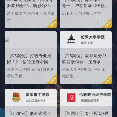
新等留学多地域，包含本科/
升本均分75，斩获QS35
等一，成功斩获LSE社会
硕士留学全套申请服务，旨
爱丁堡高级护理硕士！
与环境心理学硕士
爱丁堡大学-环境变化管理硕
LSE-社会与环境心理学
在帮助更多学生拿下理想院
Offer！
士
校offer！叩响世界名校大
门，从外籍文书高端定制开
始！
【G5案例】打破专业局
【G5案例】双非均分85
限！211信管逆袭帝国理
软背景薄弱，逆袭拿下
工G5硬核计算机专业
UCL伦敦大学学院
帝国理工学院-应用计算机科
伦敦大学学院UCL-仿生工
offer！
学与工程
程硕士
【G5案例】低分逆袭IC
【英国G5】专业规划+硬