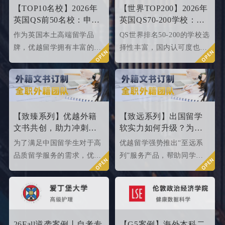
【TOP10名校】2026年
【世界TOP200】2026年
英国QS前50名校：申请
英国QS70-200学校：申
条件终极大盘点！
请条件大盘点
作为英国本土高端留学品
QS世界排名50-200的学校选
牌，优越留学拥有丰富的名
择性丰富，国内认可度也很
校申请成功案例，借此篇文
高，所以今天优越就来给大
章为大家盘点英国top 10名
家盘点一下25fallQS前50-
校2024年申请条件，给正在
000内英国院校的申请条件
准备25fall硕士申请的同学
如何。
们提供有力参考。
【致臻系列】优越外籍
【致远系列】出国留学
文书共创，助力冲刺世
软实力如何升级？为
界名校硕士offer！
2026/2027fall冲刺度身定
为了满足中国留学生对于高
优越留学强势推出“至远系
制！
品质留学服务的需求，优越
列”服务产品，帮助同学们
留学推出了更适合世界名校
针对性地提升软背景。
申请需求的“致臻”系列留学
服务产品。该留学服务产品
以外籍文书高端定制为核
心，覆盖英、美、港、澳、
26Fall逆袭案例丨自考专
【G5案例】海外本科二