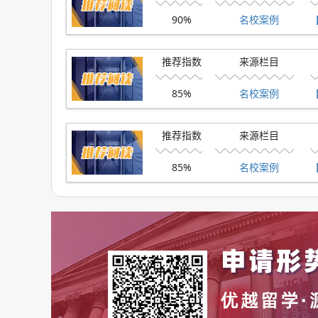
⭕
26fall优越留学录取分析/申请建议：
90%
名校案例
优越
留学
2025申请季
斩获170+枚伯明翰大学硕士o
推荐指数
来源栏目
顾问建议：
从我们优越学员的录取结果来看，
商
85%
名校案例
【
明翰和国内本科院校有诸多合作，诸如华科，哈工
有着天然优势。
推荐指数
来源栏目
【优越君提示】
85%
名校案例
想要了解伯明翰大学完整的list要求或录取背
问：
021-61639718
。
2、格拉斯
学校官网链接：https://www.gla.ac.uk/
⭕
26fall申请要求