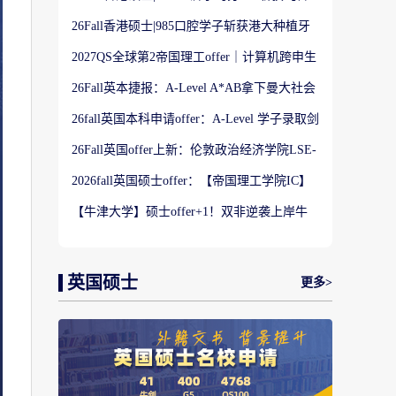
港大学】商科Offer
26Fall香港硕士|985口腔学子斩获港大种植牙
科硕士Offer
2027QS全球第2帝国理工offer｜计算机跨申生
物机器人实录
26Fall英本捷报：A-Level A*AB拿下曼大社会
学与数据分析offer！
26fall英国本科申请offer：A-Level 学子录取剑
桥大学工程学专业
26Fall英国offer上新：伦敦政治经济学院LSE-
金融与风险硕士
2026fall英国硕士offer：【帝国理工学院IC】
应用机器学习专业
【牛津大学】硕士offer+1！双非逆袭上岸牛
津宗教研究专业
英国硕士
更多>