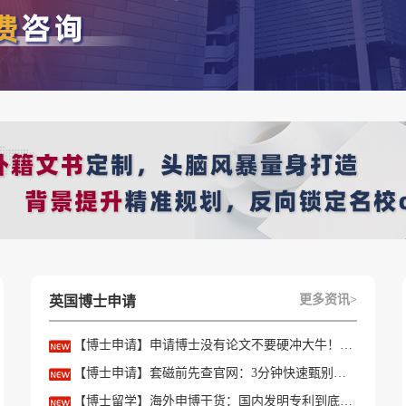
%以上。
：均分80%以上。
程均分80%。
80%，商学院录取难度较大。
均分85%，商学院大多不接受。
更多资讯>
英国博士申请
【博士申请】申请博士没有论文不要硬冲大牛！学会精准筛选导师
科、数据科学、金融等)可能要求雅思7.0或单项6.5以上。
【博士申请】套磁前先查官网：3分钟快速甄别只收985/高绩点的内卷课题组
【博士留学】海外申博干货：国内发明专利到底能不能加分？含金量一文讲透