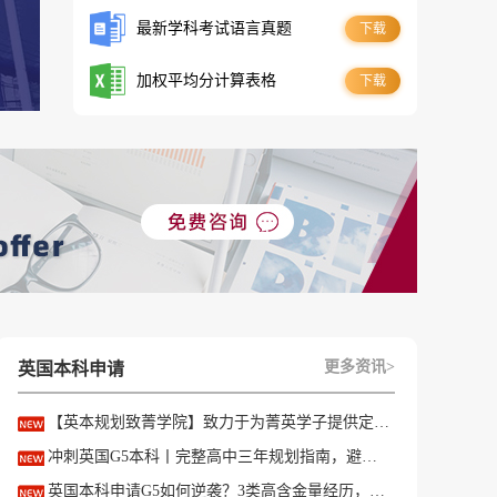
最新学科考试语言真题
下载
加权平均分计算表格
下载
更多资讯>
英国本科申请
【英本规划致菁学院】致力于为菁英学子提供定制式升学规划服务！
冲刺英国G5本科丨完整高中三年规划指南，避开 90% 申请者踩过的坑
英国本科申请G5如何逆袭？3类高含金量经历，快速拉开文书差距