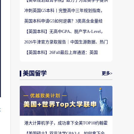
【英本规划致菁学院】致力于为菁英学子提供
定制式升学规划服务！
冲刺英国G5本科丨完整高中三年规划指南，
避开 90% 申请者踩过的坑
英国本科申请G5如何逆袭？3类高含金量经
历，快速拉开文书差距
【英国本科】无高中GPA、脱产学A-Level，
还能冲刺英国顶尖名校吗?
2026牛津官方录取报告｜中国生源数据、热门
专业难度与申请策略
【英国本科】26Fall最后上岸通道：英国
UCAS Clearing补录完整实操攻略
美国留学
更多>
大
港大计算机学子，成功拿下全美TOP10约翰霍
普金斯大学CS硕士
【美国硕士】双非法学GPA3.4，如何拿下全