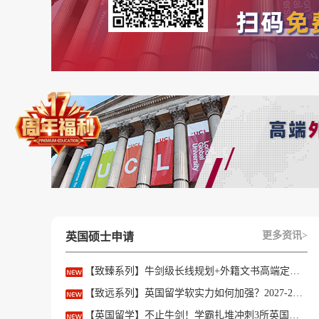
■ 学术成绩要求
本科院校分类及均分要求
A1类院校(985院校+中国科学院大学)：均分75
A2类院校(部分211院校+排名靠前的非211院校)
B类院校：商科类课程均分82%-85%，非商科课
C类院校(网大排名200-300)：非商科课程均分
D类院校(网大排名300-400)：非商科部分课程
更多资讯>
英国硕士申请
■ 语言要求
【致臻系列】牛剑级长线规划+外籍文书高端定制，助力冲刺名校硕士offer！
雅思：总分6.5，单项不低于6.0。部分专业(如商
【致远系列】英国留学软实力如何加强？2027-28fall精准定制背景提升！
托福：总分92以上，单项20以上。
【英国留学】不止牛剑！学霸扎堆冲刺3所英国顶尖院校，申请难度不输牛津剑桥