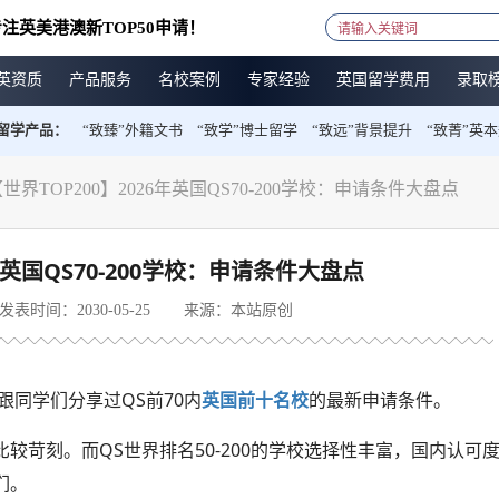
注英美港澳新TOP50申请！
英资质
产品服务
名校案例
专家经验
英国留学费用
录取
留学产品：
“致臻”外籍文书
“致学”博士留学
“致远”背景提升
“致菁”英
世界TOP200】2026年英国QS70-200学校：申请条件大盘点
年英国QS70-200学校：申请条件大盘点
发表时间：2030-05-25
来源：本站原创
跟同学们分享过QS前70内
英国前十名校
的最新申请条件。
较苛刻。而QS世界排名50-200的学校选择性丰富，国内认可
们。