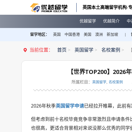
英国本土高端留学机构-专
优越留学
优越简介
中
留学地区：
英国
中国香港
美国
澳洲
新加坡
|
当前位置：
首页
>
英国留学
>
名校案例
>
【
【世界TOP200】2026
所属栏目：
,
英国留学
名校案例
2026年秋季
英国留学申请
已经拉开帷幕，此前有
但考虑到前十名校毕竟竞争非常激烈且申请条件比
也很高，更适合背景相对来说没那么优秀的同学