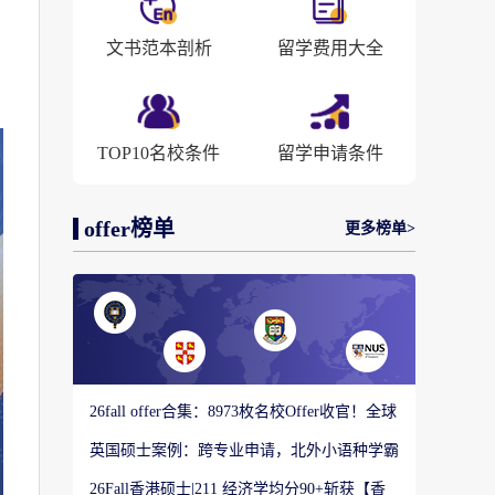
文书范本剖析
留学费用大全
TOP10名校条件
留学申请条件
offer榜单
更多榜单>
26fall offer合集：8973枚名校Offer收官！全球
顶尖院校录取战绩出炉
英国硕士案例：跨专业申请，北外小语种学霸
如何圆梦剑桥大学教育硕士？
26Fall香港硕士|211 经济学均分90+斩获【香