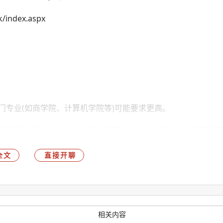
index.aspx
热门专业(如商学院、计算机学院等)可能要求更高。
两年软科排名300-500名之间中国院校的88%成绩申请，但不适
全文
直接开聊
;商科、法律、医学等专业通常要求总分7.0，单项不低于6.5。
商科等专业可能要求总分100以上。
相关内容