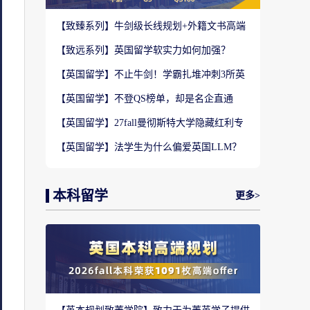
【致臻系列】牛剑级长线规划+外籍文书高端
定制，助力冲刺名校硕士offer！
【致远系列】英国留学软实力如何加强？
2027-28fall精准定制背景提升！
【英国留学】不止牛剑！学霸扎堆冲刺3所英
国顶尖院校，申请难度不输牛津剑桥
【英国留学】不登QS榜单，却是名企直通
车？这3所英国商学院业内香饽饽！
【英国留学】27fall曼彻斯特大学隐藏红利专
业盘点，商科/计算机/社科全覆盖捡漏
【英国留学】法学生为什么偏爱英国LLM？
G5+王爱曼华法学院全梯队解析
本科留学
更多>