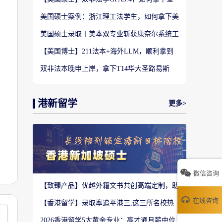
美TOP28南加州大学LLM?
美国硕士案例：浙江理工法学生，如何拿下美
国TOP20名校LLM录取？
美国硕士录取丨美本双专业斩获康奈尔系统工
程 M.Eng Offer
【美国博士】211法本+海外LLM，顺利拿到
福特汉姆法学JD博士offer！
双非法本晚申上岸，拿下T14华大圣路易斯
LLM+3万美金奖学金！
港新留学
更多>
用
微信咨询
【致臻产品】优越外籍文书共创高端定制，助
力香港Top3 offer！
在线咨询
【香港留学】录取率追平港三,这三所名校热
度严重溢价申请别盲目跟风
2026香港留学5大黄金专业：高才通月薪中位