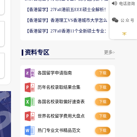
电话咨询
数5万！普通人留港高薪赛道
【香港留学】27Fall港前五EEE硕士全解析！
难度梯队+录取偏好完整梳理
公 众 号
【香港留学】香港理工VS香港城市大学怎么
选？排名、专业、录取、就业对比
【香港留学】27Fall香港11个全新硕士专业：
伯
是扩招噱头还是逆袭名校黄金红利？
时
资料专区
更多>
各国留学申请指南
下载
顾
历年名校录取结果合集
下载
各国名校录取偏好速查表
下载
世界名校留学费用大盘点
下载
热门专业文书精品范文
下载