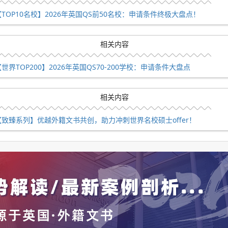
【TOP10名校】2026年英国QS前50名校：申请条件终极大盘点！
ffer！
相关内容
学院偏爱985/211以及财经双非院校，均分集中在80-83。而且
世界TOP200】2026年英国QS70-200学校：申请条件大盘点
大，西南财经、吉大，像3+1项目和2+2项目，这些同学申请
相关内容
【致臻系列】优越外籍文书共创，助力冲刺世界名校硕士offer！
景，请添加微信号
youyuekf_1006
，或直接拨打电话预约专业
哥大学（2026QS排名79）