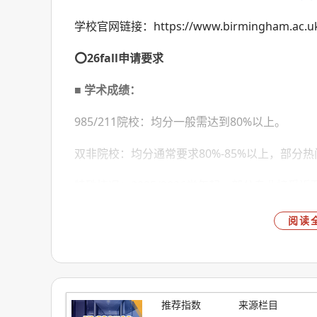
学校官网链接：https://www.birmingham.ac.uk/
⭕
26fall申请要求
■
学术成绩：
985/211院校：均分一般需达到80%以上。
双非院校：均分通常要求80%-85%以上，部分
特殊情况：2025/2026学年起，部分专业接受近
成绩灵活政策。
阅读
■ 语言要求
：
雅思：大部分专业要求总分6.5，单项不低于6.0
托福：大部分专业要求总分88，单项有具体要求;
推荐指数
来源栏目