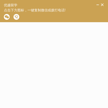
方案确定好后，最重要的就是文书工作了。在Z同学的PS 中最突
出的是丰富且深度的专业实践经历与对自身知识短板的清晰认
知，以及基于此制定的明确学习目标和职业规划，展现出极强的
专业适配性和自我提升动力。
我们在文书中详细描述了Z同学的硬件实践工作，涵盖硬件性能
评估及微电子制造全流程，体现其扎实的实践基础和对专业技术
的深度参与。展示了其在生产流程优化方面的能力，进一步凸显
实践能力优势。
对于自己的均分，我们也在文书中坦诚地指出自身在半导体领域
的知识欠缺，为申请该专业的必要性提供了有力依据，也显示出
其对自身发展的清晰认知。