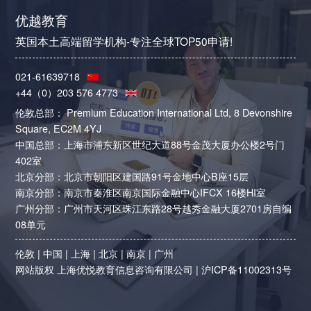
优越教育
英国本土高端留学机构-专注全球TOP50申请!
021-61639718
+44（0）203 576 4773
伦敦总部： Premium Education International Ltd, 8 Devonshire
Square, EC2M 4YJ
中国总部：上海市浦东新区世纪大道88号金茂大厦办公楼2号门
402室
北京分部：北京市朝阳区建国路91号金地中心B座15层
南京分部：南京市秦淮区南京国际金融中心IFCX 16楼HI室
广州分部：广州市天河区珠江东路28号越秀金融大厦2701房自编
08单元
伦敦
|
中国
|
上海
|
北京
|
南京
|
广州
网站版权 上海优悦教育信息咨询有限公司 |
沪ICP备11002313号