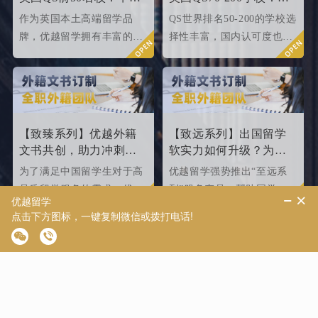
条件终极大盘点！
请条件大盘点
作为英国本土高端留学品
QS世界排名50-200的学校选
牌，优越留学拥有丰富的名
择性丰富，国内认可度也很
校申请成功案例，借此篇文
高，所以今天优越就来给大
章为大家盘点英国top 10名
家盘点一下25fallQS前50-
校2024年申请条件，给正在
000内英国院校的申请条件
准备25fall硕士申请的同学
如何。
们提供有力参考。
【致臻系列】优越外籍
【致远系列】出国留学
文书共创，助力冲刺世
软实力如何升级？为
界名校硕士offer！
2026/2027fall冲刺度身定
为了满足中国留学生对于高
优越留学强势推出“至远系
制！
品质留学服务的需求，优越
列”服务产品，帮助同学们
留学推出了更适合世界名校
针对性地提升软背景。
申请需求的“致臻”系列留学
服务产品。该留学服务产品
以外籍文书高端定制为核
心，覆盖英、美、港、澳、
【英国硕士】自考专升
26Fall逆袭案例丨自考专
新等留学多地域，包含本科/
本均分75，成功逆袭
升本均分75，斩获QS35
硕士留学全套申请服务，旨