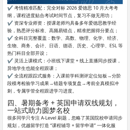
✔ 考情精准匹配：完全对标 2026 爱德思 10 月大考考
纲，课程进度贴合考试时间节点，复习不做无用功；
✔ 资深专业师资：授课老师均具备多年爱德思教学经
验，熟悉评分标准、高频易错点，精准把握得分要点；
✔ 全科目完整覆盖：数学、高数、物理、化学、经济、
生物、商务、会计、日语、德语、历史、心理学、ESL 等
热门科目全部开设；
✔ 灵活上课模式：小班线下课堂 + 线上直播同步授课，
异地学生也能全程跟课；
✔ 全流程跟踪式服务：入课前学科测评定位短板→分阶
段模考检验学习成果→错题专项复盘→考前全真模拟冲
刺，专属学管全程跟进学习进度。
四、暑期备考 + 英国申请双线规划，
一站式助力圆梦名校
很多同学只专注 A-Level 刷题，忽略了英国院校申请同步
规划，优越留学打造 “课程辅导 + 留学申请” 一体化服