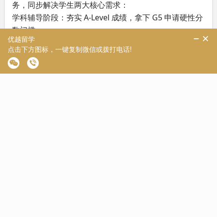
务，同步解决学生两大核心需求：
学科辅导阶段：夯实 A-Level 成绩，拿下 G5 申请硬性分
数门槛；
同步规划服务：资深英本规划师匹配目标院校与专业，
外籍文书团队打磨个人陈述，梳理竞赛、科研、实习等
背景提升项目；
考前考后衔接：考完 10 月大考同步跟进成绩预估，提前
启动网申、面试辅导，抢占名校早申名额。
距离爱德思 10 月大考仅剩 3 个多月，暑假是拉开分数差
距的关键时期。想要逆风翻盘、刷出 A * 冲刺英国 G5，
一定要抓住暑期黄金备考期，科学规划复习节奏。
如果你想了解暑期 A-Level/IGCSE 课程详情，或是需要
英国本科院校申请规划，可留言咨询优越留学，获取专
属备考方案与院校定位建议！
扫码咨询专业顾问↓