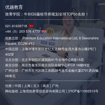
优越教育
致菁学院：牛剑G5藤校导师规划全球TOP50名校！
021-61639718
+44（0）203 576 4773
伦敦总部： Premium Education International Ltd, 8 Devonshire
Square, EC2M 4YJ
中国总部：上海市浦东新区世纪大道88号金茂大厦办公楼2号门
402室
北京分部：北京市朝阳区建国路91号金地中心B座15层
南京分部：南京市秦淮区南京国际金融中心IFCX 16楼HI室
广州分部：广州市天河区珠江东路28号越秀金融大厦2701房自编
08单元
伦敦
|
中国
|
上海
|
北京
|
南京
|
广州
网站版权 上海优悦教育信息咨询有限公司 |
沪ICP备11002313号