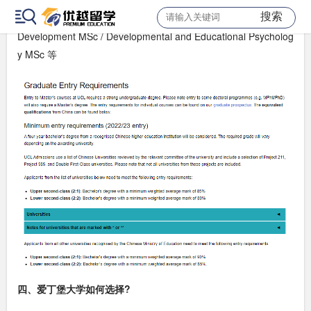
搜索
录取要求专业推荐：Applied Educational Leadership MA / Child
Development MSc / Developmental and Educational Psycholog
y MSc 等
四、爱丁堡大学如何选择?