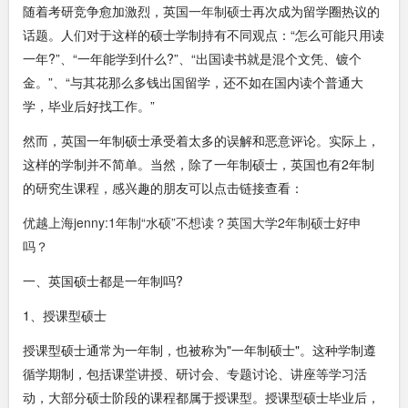
随着考研竞争愈加激烈，英国
一年制硕士
再次成为留学圈热议的
话题。人们对于这样的硕士学制持有不同观点：“怎么可能只用读
一年?”、“一年能学到什么?”、“出国读书就是混个文凭、镀个
金。”、“与其花那么多钱出国留学，还不如在国内读个普通大
学，毕业后好找工作。”
然而，英国一年制硕士承受着太多的误解和恶意评论。实际上，
这样的学制并不简单。当然，除了一年制硕士，英国也有2年制
的研究生课程，感兴趣的朋友可以点击链接查看：
优越上海jenny:1年制“水硕”不想读？英国大学2年制硕士好申
吗？
一、英国硕士都是一年制吗?
1、授课型硕士
授课型硕士通常为一年制，也被称为"一年制硕士"。这种学制遵
循学期制，包括课堂讲授、研讨会、专题讨论、讲座等学习活
动，大部分硕士阶段的课程都属于授课型。授课型硕士毕业后，