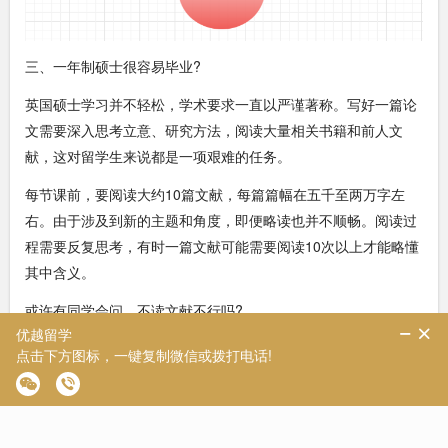
三、一年制硕士很容易毕业?
英国硕士学习并不轻松，学术要求一直以严谨著称。写好一篇论
文需要深入思考立意、研究方法，阅读大量相关书籍和前人文
献，这对留学生来说都是一项艰难的任务。
每节课前，要阅读大约10篇文献，每篇篇幅在五千至两万字左
右。由于涉及到新的主题和角度，即便略读也并不顺畅。阅读过
程需要反复思考，有时一篇文献可能需要阅读10次以上才能略懂
其中含义。
或许有同学会问，不读文献不行吗?
当然可以，但这时候就不能抱怨英国留学水了。虽然课程较少，
但每节课的内容都很精致和有价值。有时你会惊叹曾经在教科书
和文献上见到过的名字，竟然成了某节课的老师。如果在课前不
熟读文献，可能会听不懂80%的内容，无法融入小组讨论或者参