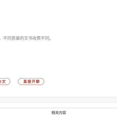
低，不同质量的文书收费不同。
咨询服务方面表现出色，而且在态度上也非常好，给予学生热情周
全文
直接开聊
紧密的合作关系，拥有丰富的资源和经验。对于成绩较差的学生，
们克服困难，实现留学梦想。
相关内容