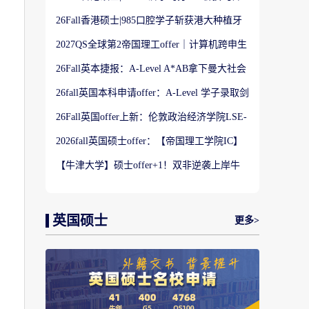
港大学】商科Offer
26Fall香港硕士|985口腔学子斩获港大种植牙
科硕士Offer
2027QS全球第2帝国理工offer｜计算机跨申生
物机器人实录
26Fall英本捷报：A-Level A*AB拿下曼大社会
学与数据分析offer！
26fall英国本科申请offer：A-Level 学子录取剑
桥大学工程学专业
26Fall英国offer上新：伦敦政治经济学院LSE-
金融与风险硕士
2026fall英国硕士offer：【帝国理工学院IC】
应用机器学习专业
【牛津大学】硕士offer+1！双非逆袭上岸牛
津宗教研究专业
英国硕士
更多>