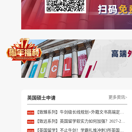
4、IDP留学
主要优势：
(1)作为雅思考试的主办方之一，是国内最大的
(2)主要专注于英国和澳大利亚的留学业务，总
洲申请经验。
问题所在：
(1)英国申请案例相对不够丰富，澳洲案例更多。
更多资讯>
英国硕士申请
(2)对于英国申请的文书写作实力不强，无法提
【致臻系列】牛剑级长线规划+外籍文书高端定制，助力冲刺名校硕士offer！
【致远系列】英国留学软实力如何加强？2027-28fall精准定制背景提升！
5、某留学机构前途留学
【英国留学】不止牛剑！学霸扎堆冲刺3所英国顶尖院校，申请难度不输牛津剑桥