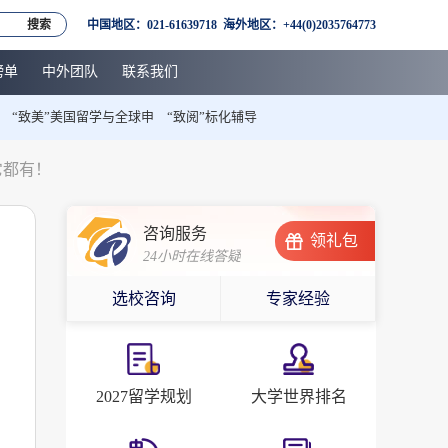
搜索
中国地区：021-61639718 海外地区：+44(0)2035764773
榜单
中外团队
联系我们
“致美”美国留学与全球申
“致阅”标化辅导
它都有！
咨询服务
领礼包
24小时在线答疑
选校咨询
专家经验
2027留学规划
大学世界排名