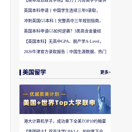
【英本规划致菁学院】致力于为菁英学子提供
定制式升学规划服务！
英国本科申请丨中国学生连续三年0录取，
LSE这些专业为什么难申？
冲刺英国G5本科丨完整高中三年规划指南，
避开 90% 申请者踩过的坑
英国本科申请G5如何逆袭？3类高含金量经
历，快速拉开文书差距
【英国本科】无高中GPA、脱产学A-Level，
还能冲刺英国顶尖名校吗?
2026牛津官方录取报告｜中国生源数据、热门
专业难度与申请策略
美国留学
更多>
港大计算机学子，成功拿下全美TOP10约翰霍
普金斯大学CS硕士
【美国硕士】双非法学GPA3.4，如何拿下全