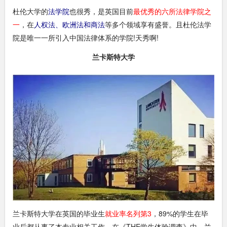
杜伦大学的
法学院
也很秀，是英国目前
最优秀的六所法律学院之
一
，在
人权法、欧洲法和商法
等多个领域享有盛誉。且杜伦法学
院是唯一一所引入中国法律体系的学院!天秀啊!
兰卡斯特大学
兰卡斯特大学在英国的毕业生
就业率名列第3
，89%的学生在毕
业后都从事了本专业相关工作。在《THE学生体验调查》中，兰