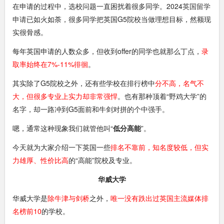
在申请的过程中，选校问题一直困扰着很多同学。2024
英国留学
申请
已如火如荼，很多同学把英国G5院校当做理想目标，然额现
实很骨感。
每年英国申请的人数众多，但收到offer的同学也就那么丁点，
录
取率始终在7%-11%徘徊
。
其实除了G5院校之外，还有些学校在排行榜中
分不高，名气不
大，但很多专业上实力却非常强悍
。也有那种顶着“野鸡大学”的
名字，却一路冲到G5面前和牛剑对拼的个中强手。
嗯，通常这种现象我们就管他叫“
低分高能
”。
今天就为大家介绍一下英国一些
排名不靠前，知名度较低，但实
力雄厚、性价比高
的“高能”院校及专业。
华威大学
华威大学是
除牛津与剑桥
之外，
唯一没有跌出过英国主流媒体排
名榜前10
的学校。