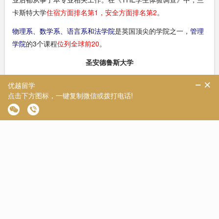
卡斯特大学
住宿方面排名第1，安全方面排名第2
。
物理系、数学系、语言系和法学院
是英国顶尖的学院之一，
管理
学院
的3个课程
位列全球前20
。
圣安德鲁斯大学
圣安德鲁斯大学在2019年全国学生调查(NSS)中的
学生学术经验
方面和满意度
排名第一
。根据Guardian University Guide 2023
显示，St Andrews
跃升英国第一位，高于剑桥大学，牛津大学。
圣安德鲁斯的
计算机科学与信息系统，物理，心理学，国际关系
和生物科学
在英国排名前10，且一直是苏格兰地区排名第1。