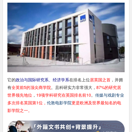
它的
政治与国际研究系、经济学系
在排名上位
居英国之首
，并拥
有
全英前5的顶尖商学院
。且科研实力非常强大，
87%的研究居
世界领先地位
，
19项学科研究在英国排名前10
。
传媒与戏剧专业
多次
排名英国第1位
，
伦敦电影学院
更是欧洲及
世界最知名的电
影学院之一
。