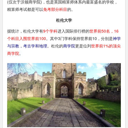
(仅次于沃顿商学院)，也是英国精算师体系内最富盛名的学校，
精算师考试都是可以
免考部分科目
的。
杜伦大学
据统计，杜伦大学有
9个学科
进入国际排行榜的
世界前50名，16
个科目入围世界前100
。其中3门学科保持世界前10，分别是
神学
与宗教，考古学和地理
。杜伦的
商学院
更是位列
世界前1%的顶尖
商学院
。