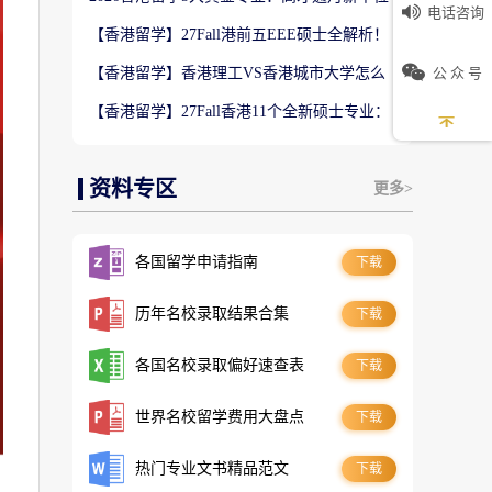
电话咨询
数5万！普通人留港高薪赛道
【香港留学】27Fall港前五EEE硕士全解析！
难度梯队+录取偏好完整梳理
公 众 号
【香港留学】香港理工VS香港城市大学怎么
选？排名、专业、录取、就业对比
【香港留学】27Fall香港11个全新硕士专业：
是扩招噱头还是逆袭名校黄金红利？
资料专区
更多>
各国留学申请指南
下载
历年名校录取结果合集
下载
各国名校录取偏好速查表
下载
世界名校留学费用大盘点
下载
热门专业文书精品范文
下载