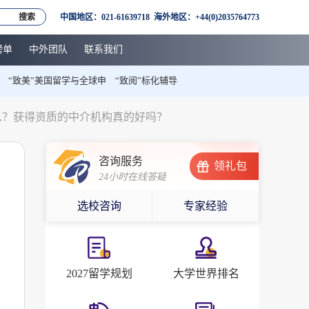
搜索
中国地区：021-61639718 海外地区：+44(0)2035764773
榜单
中外团队
联系我们
“致美”美国留学与全球申
“致阅”标化辅导
么？获得资质的中介机构真的好吗？
咨询服务
？
领礼包
24小时在线答疑
选校咨询
专家经验
2027留学规划
大学世界排名
要