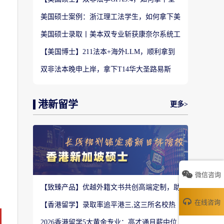
美TOP28南加州大学LLM?
美国硕士案例：浙江理工法学生，如何拿下美
国TOP20名校LLM录取？
美国硕士录取丨美本双专业斩获康奈尔系统工
程 M.Eng Offer
【美国博士】211法本+海外LLM，顺利拿到
福特汉姆法学JD博士offer！
双非法本晚申上岸，拿下T14华大圣路易斯
LLM+3万美金奖学金！
港新留学
更多>
微信咨询
【致臻产品】优越外籍文书共创高端定制，助
力香港Top3 offer！
在线咨询
【香港留学】录取率追平港三,这三所名校热
度严重溢价申请别盲目跟风
2026香港留学5大黄金专业：高才通月薪中位