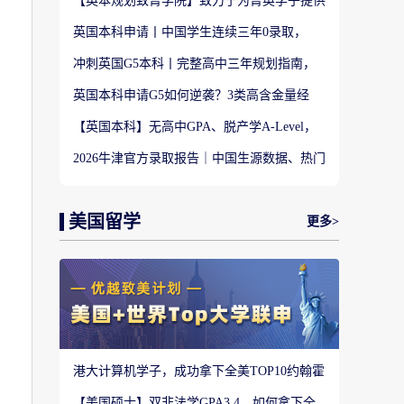
【英本规划致菁学院】致力于为菁英学子提供
定制式升学规划服务！
英国本科申请丨中国学生连续三年0录取，
LSE这些专业为什么难申？
冲刺英国G5本科丨完整高中三年规划指南，
避开 90% 申请者踩过的坑
英国本科申请G5如何逆袭？3类高含金量经
历，快速拉开文书差距
【英国本科】无高中GPA、脱产学A-Level，
还能冲刺英国顶尖名校吗?
2026牛津官方录取报告｜中国生源数据、热门
专业难度与申请策略
美国留学
更多>
在
港大计算机学子，成功拿下全美TOP10约翰霍
普金斯大学CS硕士
【美国硕士】双非法学GPA3.4，如何拿下全