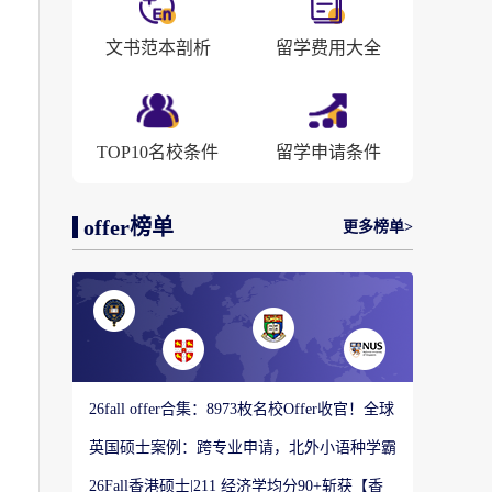
文书范本剖析
留学费用大全
TOP10名校条件
留学申请条件
offer榜单
更多榜单>
26fall offer合集：8973枚名校Offer收官！全球
顶尖院校录取战绩出炉
英国硕士案例：跨专业申请，北外小语种学霸
如何圆梦剑桥大学教育硕士？
26Fall香港硕士|211 经济学均分90+斩获【香