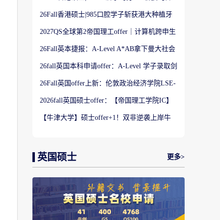
港大学】商科Offer
26Fall香港硕士|985口腔学子斩获港大种植牙
科硕士Offer
2027QS全球第2帝国理工offer｜计算机跨申生
物机器人实录
26Fall英本捷报：A-Level A*AB拿下曼大社会
学与数据分析offer！
26fall英国本科申请offer：A-Level 学子录取剑
桥大学工程学专业
26Fall英国offer上新：伦敦政治经济学院LSE-
金融与风险硕士
2026fall英国硕士offer：【帝国理工学院IC】
应用机器学习专业
【牛津大学】硕士offer+1！双非逆袭上岸牛
津宗教研究专业
英国硕士
更多>