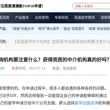
注英美港澳新TOP50申请！
英资质
产品服务
名校案例
专家经验
英国留学费用
录取
产品：
“致臻”外籍文书
“致学”博士留学
“致远”背景提升
“致菁”英本规划
机构
>
【出国留学中介机构】选择留学出国咨询机构要注意什
询机构要注意什么？获得资质的中介机构真的好吗
发表时间：2023-07-14
来源：本站原创
机构
是很便利的。在申请过程中，很多人都会遇到各种各样的问题。
动手DIY，然而这样做就一定能保证自己的申请能够顺利通过
自己的留学申请交给中介公司去做。那么选择
留学出国咨询
机构