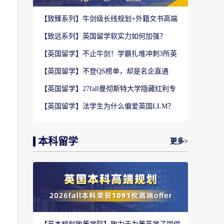
【致臻系列】牛剑级长线规划+外籍文书高端
定制，助力冲刺名校硕士offer！
【致远系列】英国留学软实力如何加强？
2027-28fall精准定制背景提升！
【英国留学】不止牛剑！学霸扎堆冲刺3所英
国顶尖院校，申请难度不输牛津剑桥
【英国留学】不登QS榜单，却是名企直通
车？这3所英国商学院业内香饽饽！
【英国留学】27fall曼彻斯特大学隐藏红利专
业盘点，商科/计算机/社科全覆盖捡漏
【英国留学】法学生为什么偏爱英国LLM？
G5+王爱曼华法学院全梯队解析
本科留学
更多>