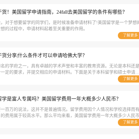
货！美国留学申请指南，24fall去美国留学的条件有哪些？
，对于想要留学的同学们，是时候准备申请材料了!美国留学是一个梦想
梦想的过程中，申请材料起着至关重要的作用。
了解更多
干货分享|什么条件才可以申请哈佛大学？
知名的学府之一，具有卓越的学术声誉和丰富的教育资源。无论是本科还
合一定的要求，并提交相应的申请材料。下面是关于本科留学和硕士申请
。
了解更多
留学是富人专属吗？美国留学费用一年大概多少人民币？
要一百万的说法，这并不是普遍情况。留学费用因个人情况和学校选择而
的费用属于较高水平。那么平均来看，美国留学费用一年大概多少人民币 
了解更多