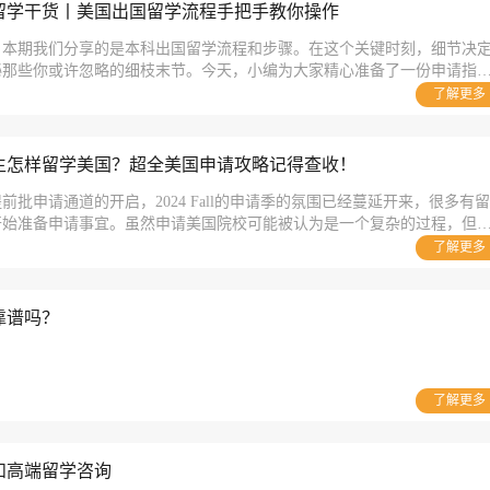
留学干货丨美国出国留学流程手把手教你操作
，本期我们分享的是本科出国留学流程和步骤。在这个关键时刻，细节决
秘那些你或许忽略的细枝末节。今天，小编为大家精心准备了一份申请指
申请的道路上游刃有余。
了解更多
生怎样留学美国？超全美国申请攻略记得查收！
批申请通道的开启，2024 Fall的申请季的氛围已经蔓延开来，很多有留
开始准备申请事宜。虽然申请美国院校可能被认为是一个复杂的过程，但
其实也没那么难!在接下来的内容中，优越小编将详细介绍申请美国大学
了解更多
怎样留学美国，希望能为正在准备申请的同学提供帮助。
靠谱吗？
了解更多
和高端留学咨询