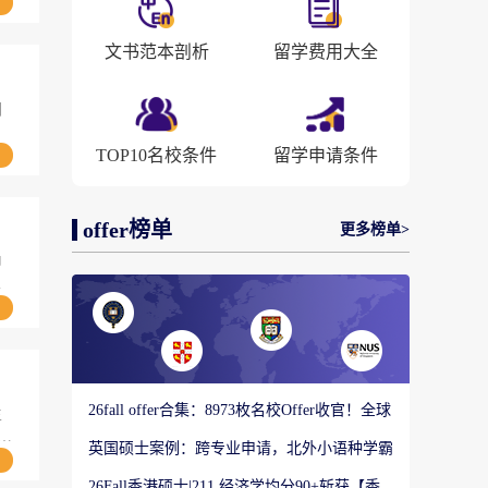
文书范本剖析
留学费用大全
明
TOP10名校条件
留学申请条件
offer榜单
更多榜单>
申
26fall offer合集：8973枚名校Offer收官！全球
生
顶尖院校录取战绩出炉
季
英国硕士案例：跨专业申请，北外小语种学霸
国
如何圆梦剑桥大学教育硕士？
26Fall香港硕士|211 经济学均分90+斩获【香