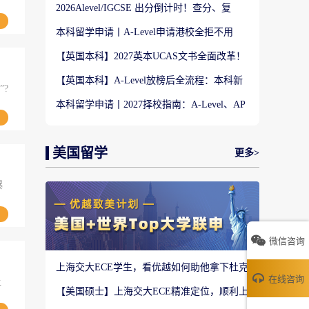
2026Alevel/IGCSE 出分倒计时！查分、复
议、补录、重考全攻略
本科留学申请丨A-Level申请港校全拒不用
慌！两大名校马来西亚分校捡漏通道
【英国本科】2027英本UCAS文书全面改革！
新版3道结构化问题写作全攻略
【英国本科】A-Level放榜后全流程：本科新
”?
生换无条件、CAS完整指南
本科留学申请丨2027择校指南：A-Level、AP
分数匹配QS院校段位
美国留学
更多>
爆
微信咨询
上海交大ECE学生，看优越如何助他拿下杜克
在线咨询
大学计算机工程硕士！
让
【美国硕士】上海交大ECE精准定位，顺利上
岸南加大计算机工程硕士