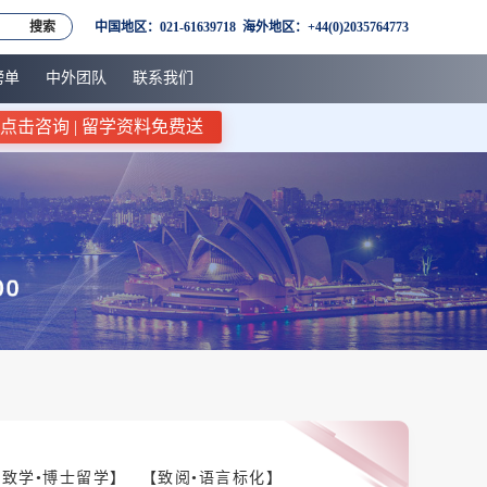
搜索
中国地区：021-61639718 海外地区：+44(0)2035764773
榜单
中外团队
联系我们
点击咨询 | 留学资料免费送
【致学•博士留学】
【致阅•语言标化】