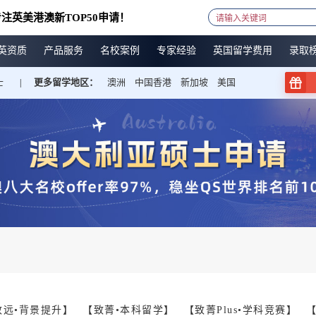
注英美港澳新TOP50申请！
英资质
产品服务
名校案例
专家经验
英国留学费用
录取
士
更多留学地区：
澳洲
中国香港
新加坡
美国
|
致远•背景提升】
【致菁•本科留学】
【致菁Plus•学科竞赛】