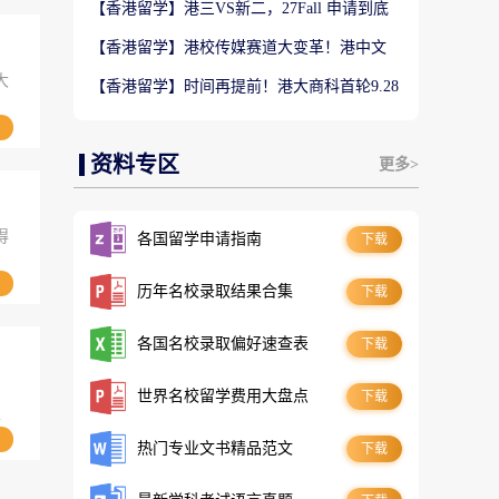
【香港留学】港三VS新二，27Fall 申请到底
怎么选？别只看QS排名盲目投递
【香港留学】港校传媒赛道大变革！港中文
AI+传播新专业到底值不值得冲？
大
【香港留学】时间再提前！港大商科首轮9.28
截止，抓住首轮上岸黄金窗口
资料专区
更多>
得
各国留学申请指南
下载
历年名校录取结果合集
下载
各国名校录取偏好速查表
下载
世界名校留学费用大盘点
下载
点
热门专业文书精品范文
下载