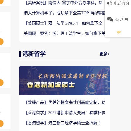
【美研案例】南信大‑雷丁中外合办本科，斩
电话咨询
获UCLA大气与海洋科学硕士Offer
港大计算机学子，成功拿下全美TOP10约翰霍
普金斯大学CS硕士
公 众 号
【美国硕士】双非法学GPA3.4，如何拿下全
美TOP28南加州大学LLM?
全
美国硕士案例：浙江理工法学生，如何拿下美
国TOP20名校LLM录取？
港新留学
更多>
全
【致臻产品】优越外籍文书共创高端定制，助
力香港Top3 offer！
究
【香港留学】2027港新申请大变局：春季补位
赛道全面扩容，秋季抢跑已成定局
【香港留学】港三新二经济学硕士全拆解!！
商科择校别盲目跟风