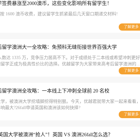
签费暴涨至2000澳币，这些变化影响所有留学生！
请仍按 1600 澳币收费，建议留学生抓紧最后几天窗口期递交材料!
了解更多
后留学澳洲大一全攻略：免预科无缝衔接世界百强大学
名人数达 1335 万，竞争压力居高不下。对于成绩处于二本线或希望冲刺更好
洲留学正成为极具性价比的选择。优越留学为大家带来高考后留学澳洲的
了解更多
留学澳洲全攻略：一本线上下冲刺全球前 20 名校
大学，被澳洲大学挖墙脚挖得特别狠。今天，优越君就带大家一起来看看
最大?26fall申请英国和澳洲该如何抉择?
了解更多
l英国大学被澳洲“抢人”！英国 VS 澳洲26fall怎么选？