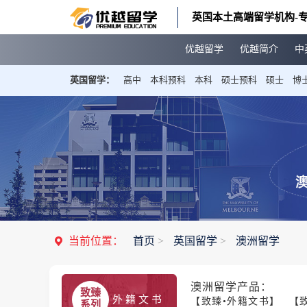
英国本土高端留学机构-专
优越留学
优越简介
中
英国留学：
高中
本科预科
本科
硕士预科
硕士
博
当前位置：
首页
>
英国留学
>
澳洲留学
澳洲留学产品：
致臻
外 籍 文 书
【致臻•外籍文书】
【
系列