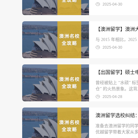
2025-04-30
【澳洲留学】澳洲
与 2015 年相比，2
2025-04-30
【出国留学】硕士申
曾经被贴上 “水硕”
仓” 的火热景象。这
2025-04-28
澳洲留学选校纠结
准备去澳洲留学的同
优越留学带着大家从