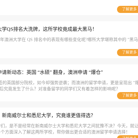
了解更多
大学QS排名大洗牌，这所学校竟成最大黑马！
025 年澳洲大学在 QS 排名中的表现有哪些变化呢?哪所大学堪称其中的 “黑马
了解更多
请新动态：英国 “水硕” 翻身，澳洲申请 “爆仓”
 标签的英国部分院校，如今却强势逆袭；而澳洲的留学申请，更是呈现出 “
背后究竟发生了什么？对准备留学的同学们又有着怎样的影响呢？
了解更多
：新南威尔士和悉尼大学，究竟谁更值得选？
学们，是不是经常在新南威尔士大学和悉尼大学之间犹豫不决？今天，就
多个方面深入了解这两所学校，帮你做出更合适的澳洲留学申请选择！