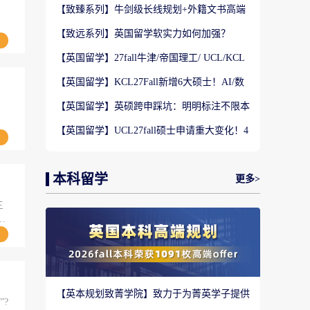
【致臻系列】牛剑级长线规划+外籍文书高端
，
定制，助力冲刺名校硕士offer！
【致远系列】英国留学软实力如何加强？
2027-28fall精准定制背景提升！
【英国留学】27fall牛津/帝国理工/ UCL/KCL
齐开全新硕士，冲刺G5黄金机遇!
【英国留学】KCL27Fall新增6大硕士！AI/数
字健康/教育科技全覆盖
【英国留学】英硕跨申踩坑：明明标注不限本
科背景，为何依旧接连收拒信？
【英国留学】UCL27fall硕士申请重大变化！4
大新兴未来专业，避开内卷赛道
本科留学
更多>
三
【英本规划致菁学院】致力于为菁英学子提供
”?
定制式升学规划服务！