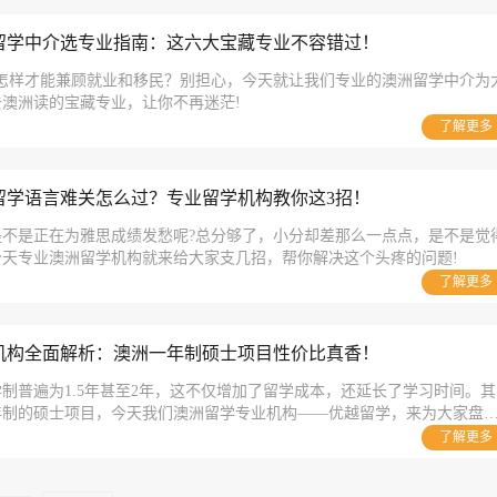
留学中介选专业指南：这六大宝藏专业不容错过！
?怎样才能兼顾就业和移民？别担心，今天就让我们专业的澳洲留学中介为
澳洲读的宝藏专业，让你不再迷茫!
了解更多
留学语言难关怎么过？专业留学机构教你这3招！
是不是正在为雅思成绩发愁呢?总分够了，小分却差那么一点点，是不是觉
天专业澳洲留学机构就来给大家支几招，帮你解决这个头疼的问题!
了解更多
机构全面解析：澳洲一年制硕士项目性价比真香！
制普遍为1.5年甚至2年，这不仅增加了留学成本，还延长了学习时间。其
年制的硕士项目，今天我们澳洲留学专业机构——优越留学，来为大家盘
中提供一年制硕士的项目，帮助大家在选校时做出更明智的选择。
了解更多