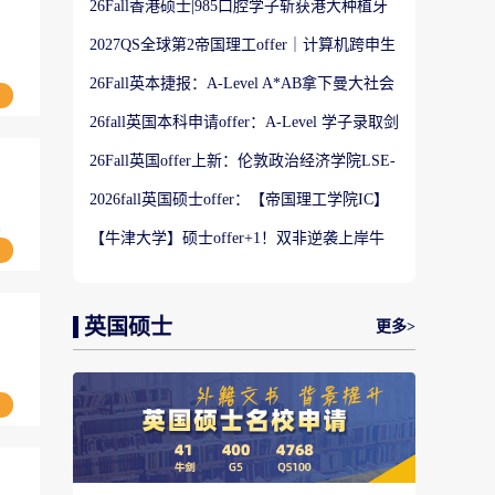
26Fall香港硕士|985口腔学子斩获港大种植牙
科硕士Offer
2027QS全球第2帝国理工offer｜计算机跨申生
物机器人实录
26Fall英本捷报：A-Level A*AB拿下曼大社会
学与数据分析offer！
26fall英国本科申请offer：A-Level 学子录取剑
桥大学工程学专业
26Fall英国offer上新：伦敦政治经济学院LSE-
金融与风险硕士
2026fall英国硕士offer：【帝国理工学院IC】
应用机器学习专业
完
【牛津大学】硕士offer+1！双非逆袭上岸牛
津宗教研究专业
英国硕士
更多>
，