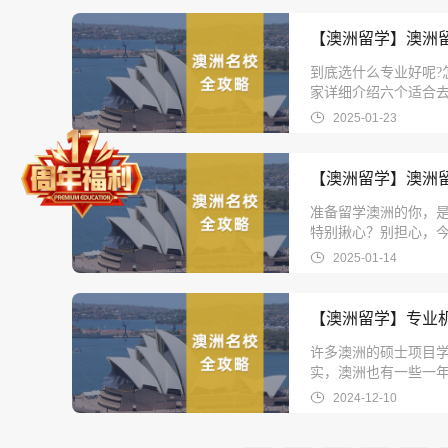
【澳洲留学】澳洲
到底选什么专业好呢
家详细介绍六个适合去
2025-01-23
【澳洲留学】澳洲
准备留学澳洲的你，
特别揪心？别担心，今
2025-01-14
【澳洲留学】专业
许多澳洲的硕士项目学
实，澳洲也有一些一
一下排名靠前的院校
2024-12-10