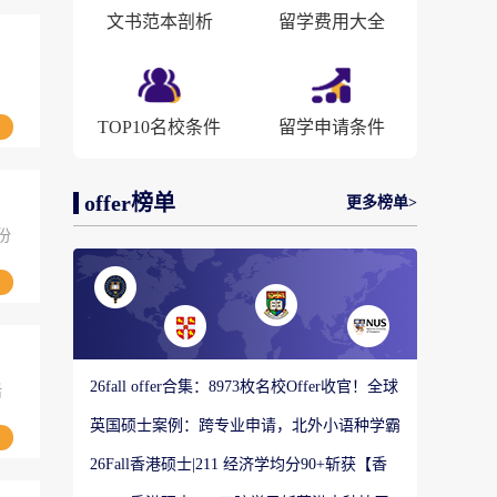
文书范本剖析
留学费用大全
TOP10名校条件
留学申请条件
offer榜单
更多榜单>
份
26fall offer合集：8973枚名校Offer收官！全球
活
顶尖院校录取战绩出炉
英国硕士案例：跨专业申请，北外小语种学霸
如何圆梦剑桥大学教育硕士？
26Fall香港硕士|211 经济学均分90+斩获【香
港大学】商科Offer