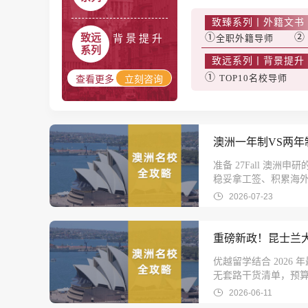
致臻系列丨外籍文书
①
致远
背 景 提 升
全职外籍导师
系列
致远系列丨背景提升（科
①
TOP10名校导师
立刻咨询
澳洲一年制VS两
准备 27Fall 
稳妥拿工签、积累海外
2026-07-23
重磅新政！昆士兰
优越留学结合 202
无套路干货清单，预算
2026-06-11