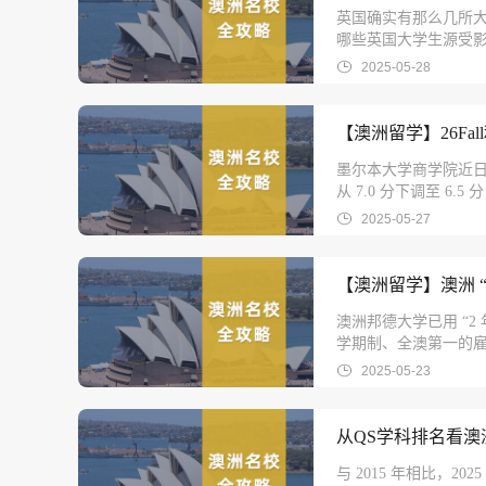
英国确实有那么几所
哪些英国大学生源受影响
2025-05-28
【澳洲留学】26Fa
墨尔本大学商学院近日更
从 7.0 分下调至 6.5
2025-05-27
【澳洲留学】澳洲 
澳洲邦德大学已用 “
学期制、全澳第一的雇
好。
2025-05-23
从QS学科排名看澳洲
与 2015 年相比，2