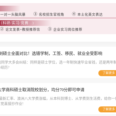
②
③
④
一对一头脑风暴
名校招生官视角
本土化英文表达
研/实习/竞赛...)
②
③
论文发表+教授推荐信
企业实习岗位推荐
年制硕士全面对比！选错学制，工签、移民、就业全受影响
澳洲申研的同学大多会纠结：同样是硕士学位，选一年制快速毕业省钱，还是两年
经历?
了解更多
大学商科硕士取消院校划分，均分70分即可申请
6 年最新汇率、澳洲八大学费涨幅，从本科到博士、从学费到生活费，给你一
党直接抄作业!
了解更多