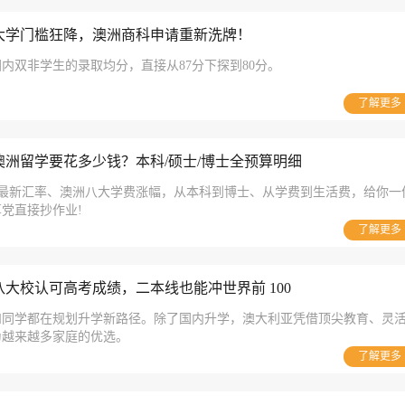
大学门槛狂降，澳洲商科申请重新洗牌！
内双非学生的录取均分，直接从87分下探到80分。
了解更多
6澳洲留学要花多少钱？本科/硕士/博士全预算明细
6 年最新汇率、澳洲八大学费涨幅，从本科到博士、从学费到生活费，给你一
党直接抄作业!
了解更多
大校认可高考成绩，二本线也能冲世界前 100
和同学都在规划升学新路径。除了国内升学，澳大利亚凭借顶尖教育、灵
为越来越多家庭的优选。
了解更多