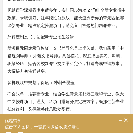
优越留学深耕香港申请多年，实时同步港校 27Fall 全新专业招生
政策、录取偏好、往年隐性分数线，能快速判断你的背景匹配哪
些新专业，精准锁定捡漏项目，避免盲目投递热门内卷专业。
外籍定制文书，适配新专业招生逻辑
新项目无固定录取模板，文书差异化是上岸关键。我们采用「中
籍规划导师 + 外籍文书导师」共创模式，深度挖掘实习、科研、
职场经历，贴合各校新专业交叉学科定位，打造专属申请故事，
大幅提升初审通过率。
多梯度联申规划，保底 + 冲刺全覆盖
不会只单一推荐新专业，结合学生背景搭配港三老牌专业、教大
中文授课项目、理大工科项目搭建分层定校方案，既抓住新专业
低分红利，又保障整体录取稳妥度。
全流程透明服务，跟进申请窗口期
港校新专业多为滚动录取、先到先得，优越专属申请管家实时跟