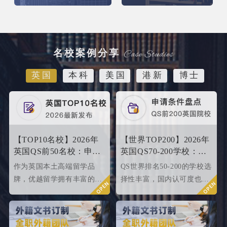
名校案例分享
英国
本科
美国
港新
博士
【TOP10名校】2026年
【世界TOP200】2026年
英国QS前50名校：申请
英国QS70-200学校：申
条件终极大盘点！
请条件大盘点
作为英国本土高端留学品
QS世界排名50-200的学校选
牌，优越留学拥有丰富的名
择性丰富，国内认可度也很
校申请成功案例，借此篇文
高，所以今天优越就来给大
章为大家盘点英国top 10名
家盘点一下25fallQS前50-
校2024年申请条件，给正在
000内英国院校的申请条件