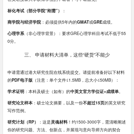
标化考试（部分学院“刚需”）
：
商学院与经济学院
：必须提供5年内的
GMAT
或
GRE
成绩。
心理学系
（非心理学背景）：要求GRE心理学科目考试不低于55
0分。
三、 申请材料大清单，这些“硬货”不能少
申请需通过港大研究生院在线系统提交。请提前准备好以下材料
的
PDF电子版
（注意：单个文件≤1.5MB，总大小≤50MB）：
学术证明
：本科及硕士（如有）的
中英文官方学位证+成绩单
。
研究论文样本
：硕士论文摘要，以及一份
不超过15页
的英文研究
写作范例。
研究计划（RP）
：这是
灵魂材料
！约1500-3000字，需清晰阐述
你的研究问题、方法、创新点，并展现与意向导师方向的契合