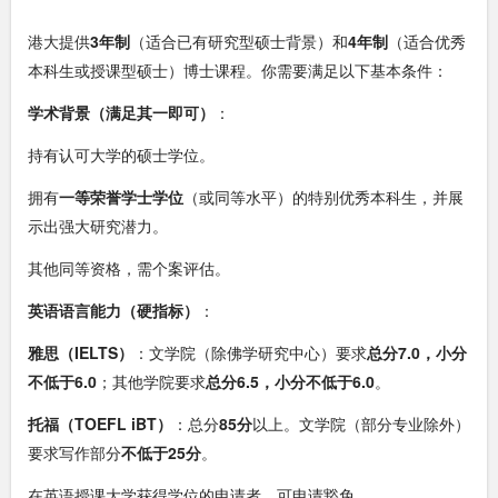
港大提供
3年制
（适合已有研究型硕士背景）和
4年制
（适合优秀
本科生或授课型硕士）博士课程。你需要满足以下基本条件：
学术背景（满足其一即可）
：
持有认可大学的硕士学位。
拥有
一等荣誉学士学位
（或同等水平）的特别优秀本科生，并展
示出强大研究潜力。
其他同等资格，需个案评估。
英语语言能力（硬指标）
：
雅思（IELTS）
：文学院（除佛学研究中心）要求
总分7.0，小分
不低于6.0
；其他学院要求
总分6.5，小分不低于6.0
。
托福（TOEFL iBT）
：总分
85分
以上。文学院（部分专业除外）
要求写作部分
不低于25分
。
在英语授课大学获得学位的申请者，可申请豁免。