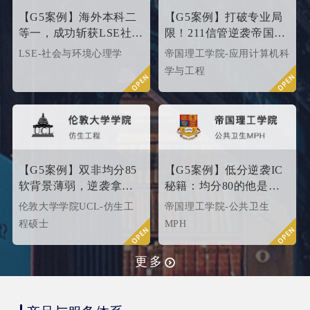
【G5案例】海外本科二
【G5案例】打破专业局
等一，成功斩获LSE社会
限！211信管逆袭帝国理
与环境心理学硕士
工G5硬核计算机专业
LSE-社会与环境心理学
帝国理工学院-应用计算机科
Offer！
学与工程
【G5案例】双非均分85
【G5案例】低分逆袭IC
软背景薄弱，逆袭拿下
秘籍：均分80的他是这
UCL伦敦大学学院
样打动招生官的
伦敦大学学院UCL-仿生工
帝国理工学院-公共卫生
offer！
程硕士
MPH
更多