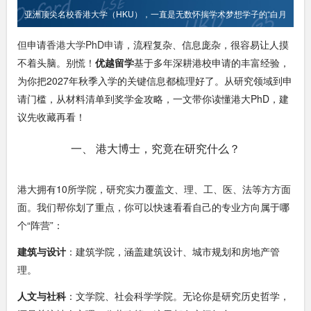
亚洲顶尖名校香港大学（HKU），一直是无数怀揣学术梦想学子的“白月
光”。2026年QS世界排名第17位，亚洲第2位——这所学校的博士光环，足
但申请
香港大学PhD申请
，流程复杂、信息庞杂，很容易让人摸
不着头脑。别慌！
优越留学
基于多年深耕港校申请的丰富经验，
够耀眼。
为你把2027年秋季入学的关键信息都梳理好了。从研究领域到申
请门槛，从材料清单到奖学金攻略，一文带你读懂港大PhD，建
议先收藏再看！
一、 港大博士，究竟在研究什么？
港大拥有10所学院，研究实力覆盖文、理、工、医、法等方方面
面。我们帮你划了重点，你可以快速看看自己的专业方向属于哪
个“阵营”：
建筑与设计
：建筑学院，涵盖建筑设计、城市规划和房地产管
理。
人文与社科
：文学院、社会科学学院。无论你是研究历史哲学，