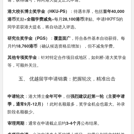
港大校长博士奖学金（HKU-PS）
：待遇丰厚，包括
首年40,000
港币
奖励+
全额学费减免
+每月
28,100港币
津贴。申请HKPFS的
同学若获港大提名，将自动进入评选。
研究生奖学金（PGS）
：
覆盖面广
，符合条件基本自动获得。每
月约
18,760港币
（确认候选资格后增加），但不减免学费。
其他专项奖学金
：针对特定合作项目或地区，如剑桥-港大奖学金
等，可额外关注。
五、 优越留学申请锦囊：把握轮次，精准出击
申请轮次
：港大博士
全年可申
，但
强烈建议赶第一轮（主要申请
季，通常9月-12月）
！此时名额最多，奖学金机会也最大。补录
阶段名额极少。
审理周期
：通常在申请截止后约
3-4个月
公布结果。