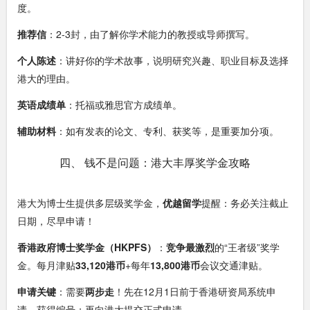
度。
推荐信
：2-3封，由了解你学术能力的教授或导师撰写。
个人陈述
：讲好你的学术故事，说明研究兴趣、职业目标及选择
港大的理由。
英语成绩单
：托福或雅思官方成绩单。
辅助材料
：如有发表的论文、专利、获奖等，是重要加分项。
四、 钱不是问题：港大丰厚奖学金攻略
港大为博士生提供多层级奖学金，
优越留学
提醒：务必关注截止
日期，尽早申请！
香港政府博士奖学金（HKPFS）
：
竞争最激烈
的“王者级”奖学
金。每月津贴
33,120港币
+每年
13,800港币
会议交通津贴。
申请关键
：需要
两步走
！先在12月1日前于香港研资局系统申
请，获得编号；再向港大提交正式申请。