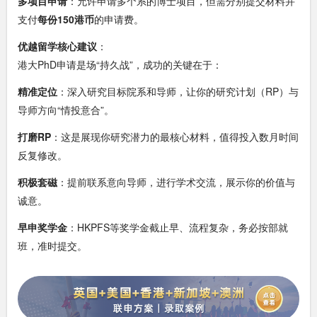
多项目申请
：允许申请多个系的博士项目，但需分别提交材料并
支付
每份150港币
的申请费。
优越留学核心建议
：
港大PhD申请是场“持久战”，成功的关键在于：
精准定位
：深入研究目标院系和导师，让你的研究计划（RP）与
导师方向“情投意合”。
打磨RP
：这是展现你研究潜力的最核心材料，值得投入数月时间
反复修改。
积极套磁
：提前联系意向导师，进行学术交流，展示你的价值与
诚意。
早申奖学金
：HKPFS等奖学金截止早、流程复杂，务必按部就
班，准时提交。