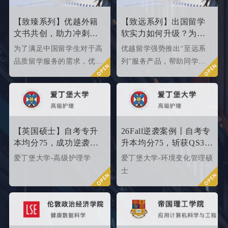
准备25fall硕士申请的同学
如何。
们提供有力参考。
【致臻系列】优越外籍
【致远系列】出国留学
文书共创，助力冲刺世
软实力如何升级？为
界名校硕士offer！
2026/2027fall冲刺度身定
为了满足中国留学生对于高
优越留学强势推出“至远系
制！
品质留学服务的需求，优越
列”服务产品，帮助同学们
留学推出了更适合世界名校
针对性地提升软背景。
申请需求的“致臻”系列留学
服务产品。该留学服务产品
以外籍文书高端定制为核
心，覆盖英、美、港、澳、
【英国硕士】自考专升
26Fall逆袭案例丨自考专
新等留学多地域，包含本科/
本均分75，成功逆袭
升本均分75，斩获QS35
硕士留学全套申请服务，旨
QS34爱丁堡高级护理硕
爱丁堡高级护理硕士！
爱丁堡大学-高级护理学
爱丁堡大学-环境变化管理硕
在帮助更多学生拿下理想院
士
士
校offer！叩响世界名校大
门，从外籍文书高端定制开
始！