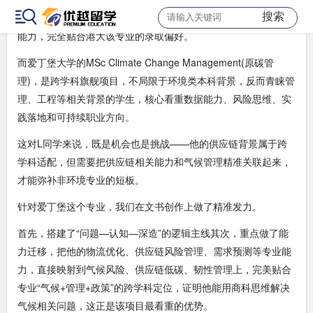
搜索
分析、数据清洗等技能，证明他具备扎实的专业基础和实践落地
能力，完全贴合港大该专业的录取偏好。
而爱丁堡大学的MSc Climate Change Management(原碳管
理)，是跨学科旗舰项目，不局限于环境类本科背景，反而青睐管
理、工程等相关背景的学生，核心看重数据能力、风险思维、实
践落地和可持续职业方向。
这对L同学来说，既是机会也是挑战——他的供应链背景属于跨
学科适配，但需要把供应链相关能力和气候管理精准关联起来，
才能弥补非环境专业的短板。
针对爱丁堡这个专业，我们在文书创作上做了精准发力。
首先，搭建了“问题—认知—深造”的逻辑主线其次，重点做了能
力迁移，把他的物流优化、供应链风险管理、需求预测等专业能
力，直接映射到气候风险、供应链低碳、韧性管理上，完美贴合
专业“气候+管理+政策”的跨学科定位，证明他能用商科思维解决
气候相关问题，这正是该项目最看重的优势。