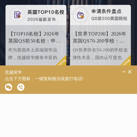
【TOP10名校】2026年
【世界TOP200】2026年
英国QS前50名校：申请
英国QS70-200学校：申
条件终极大盘点！
请条件大盘点
作为英国本土高端留学品
QS世界排名50-200的学校选
牌，优越留学拥有丰富的名
择性丰富，国内认可度也很
校申请成功案例，借此篇文
高，所以今天优越就来给大
章为大家盘点英国top 10名
家盘点一下25fallQS前50-
校2024年申请条件，给正在
000内英国院校的申请条件
准备25fall硕士申请的同学
如何。
们提供有力参考。
【致臻系列】优越外籍
【致远系列】出国留学
文书共创，助力冲刺世
软实力如何升级？为
界名校硕士offer！
2026/2027fall冲刺度身定
为了满足中国留学生对于高
优越留学强势推出“至远系
制！
品质留学服务的需求，优越
列”服务产品，帮助同学们
留学推出了更适合世界名校
针对性地提升软背景。