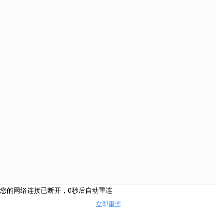
优越教育
英国本土高端留学机构-专注全球TOP50申请!
021-61639718
+44（0）203 576 4773
伦敦总部： Premium Education International Ltd, 8 Devonshire
Square, EC2M 4YJ
中国总部：上海市浦东新区世纪大道88号金茂大厦办公楼2号门
402室
北京分部：北京市朝阳区建国路91号金地中心B座15层
南京分部：南京市秦淮区南京国际金融中心IFCX 16楼HI室
广州分部：广州市天河区珠江东路28号越秀金融大厦2701房自编
08单元
伦敦
|
中国
|
上海
|
北京
|
南京
|
广州
网站版权 上海优悦教育信息咨询有限公司 |
沪ICP备11002313号
电话咨询
网上咨询
微信咨询
来访地址