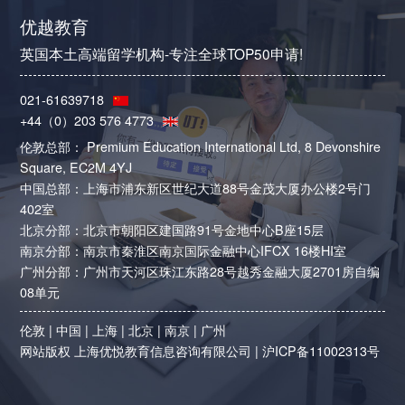
优越教育
英国本土高端留学机构-专注全球TOP50申请!
021-61639718
+44（0）203 576 4773
伦敦总部： Premium Education International Ltd, 8 Devonshire
Square, EC2M 4YJ
中国总部：上海市浦东新区世纪大道88号金茂大厦办公楼2号门
402室
北京分部：北京市朝阳区建国路91号金地中心B座15层
南京分部：南京市秦淮区南京国际金融中心IFCX 16楼HI室
广州分部：广州市天河区珠江东路28号越秀金融大厦2701房自编
08单元
伦敦
|
中国
|
上海
|
北京
|
南京
|
广州
网站版权 上海优悦教育信息咨询有限公司 |
沪ICP备11002313号