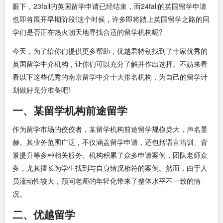
眼下，23fall的英国留学申请已经结束，而24fall的英国留学申请
也即将展开早期阶段!这个时候，许多即将踏上英国留学之路的同
学们是否正在热火朝天地寻找合适的留学机构呢?
今天，为了给你们提供更多帮助，优越君特别找到了十家优秀的
英国留学中介机构，让你们可以充分了解并作出选择。不妨来看
看以下这些优秀的
南京留学中介十大排名
机构，为自己的留学计
划做好充分准备吧!
一、某留学机构前途留学
作为留学市场的佼佼者，某留学机构前途留学规模庞大，声名显
赫。其业务范围广泛，不仅涵盖留学申请，还包括语言培训、背
景提升等多种相关服务。机构积累了众多申请案例，团队老师众
多，尤其擅长为学生找到与自身情况相符的案例。然而，由于人
员流动性较大，顾问老师的年轻化带来了整体水平不一致的情
况。
二、优越留学