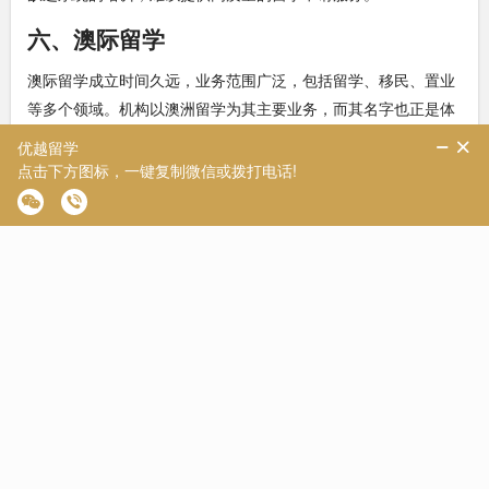
六、澳际留学
澳际留学成立时间久远，业务范围广泛，包括留学、移民、置业
等多个领域。机构以澳洲留学为其主要业务，而其名字也正是体
现了这一特点。然而，近年来机构扩展至英国申请领域，但相对
于澳洲，其英国申请实力相对较弱。
【2024留学福利包】
随着24fall申请的临近，我们为了更好地帮助同学们了解申请流
程、时间节点以及相关要求，特别准备了一系列有价值的资料。
这些资料包括但不限于各国名校录取数据的汇总，名校留学条件
与选校指南，全球知名大学的留学费用详细分析，以及24fall期间
院校申请的实时资讯。我们希望这些资料能够对大家有所帮助，
让你们在申请过程中更加有把握，更加顺利地迈向理想的留学之
路。