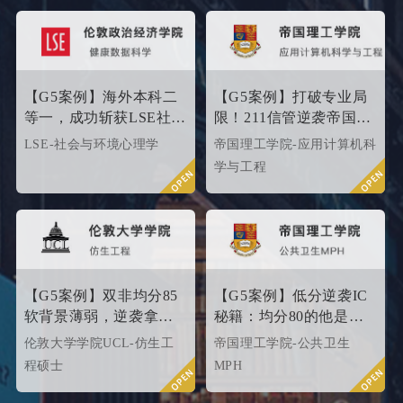
门，从外籍文书高端定制开
始！
【G5案例】海外本科二
【G5案例】打破专业局
等一，成功斩获LSE社会
限！211信管逆袭帝国理
与环境心理学硕士
工G5硬核计算机专业
LSE-社会与环境心理学
帝国理工学院-应用计算机科
Offer！
学与工程
【G5案例】双非均分85
【G5案例】低分逆袭IC
软背景薄弱，逆袭拿下
秘籍：均分80的他是这
UCL伦敦大学学院
样打动招生官的
伦敦大学学院UCL-仿生工
帝国理工学院-公共卫生
offer！
程硕士
MPH