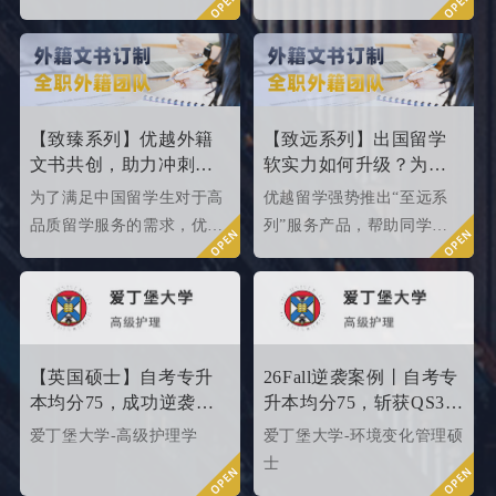
校申请成功案例，借此篇文
高，所以今天优越就来给大
章为大家盘点英国top 10名
家盘点一下25fallQS前50-
校2024年申请条件，给正在
000内英国院校的申请条件
准备25fall硕士申请的同学
如何。
们提供有力参考。
【致臻系列】优越外籍
【致远系列】出国留学
文书共创，助力冲刺世
软实力如何升级？为
界名校硕士offer！
2026/2027fall冲刺度身定
为了满足中国留学生对于高
优越留学强势推出“至远系
制！
品质留学服务的需求，优越
列”服务产品，帮助同学们
留学推出了更适合世界名校
针对性地提升软背景。
申请需求的“致臻”系列留学
服务产品。该留学服务产品
以外籍文书高端定制为核
心，覆盖英、美、港、澳、
【英国硕士】自考专升
26Fall逆袭案例丨自考专
新等留学多地域，包含本科/
本均分75，成功逆袭
升本均分75，斩获QS35
硕士留学全套申请服务，旨
QS34爱丁堡高级护理硕
爱丁堡高级护理硕士！
爱丁堡大学-高级护理学
爱丁堡大学-环境变化管理硕
在帮助更多学生拿下理想院
士
士
校offer！叩响世界名校大