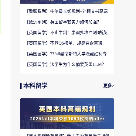
【致臻系列】牛剑级长线规划+外籍文书高端
定制，助力冲刺名校硕士offer！
【致远系列】英国留学软实力如何加强？
2027-28fall精准定制背景提升！
【英国留学】不止牛剑！学霸扎堆冲刺3所英
国顶尖院校，申请难度不输牛津剑桥
【英国留学】不登QS榜单，却是名企直通
车？这3所英国商学院业内香饽饽！
【英国留学】27fall曼彻斯特大学隐藏红利专
业盘点，商科/计算机/社科全覆盖捡漏
【英国留学】法学生为什么偏爱英国LLM？
G5+王爱曼华法学院全梯队解析
本科留学
更多>