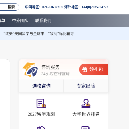
搜索
中国地区：021-61639718 海外地区：+44(0)2035764773
榜单
中外团队
联系我们
“致美”美国留学与全球申
“致阅”标化辅导
！
咨询服务
领礼包
24小时在线答疑
选校咨询
专家经验
2027留学规划
大学世界排名