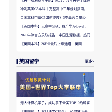
【英本规划致菁学院】致力于为菁英学子提供
定制式升学规划服务！
冲刺英国G5本科丨完整高中三年规划指南，
避开 90% 申请者踩过的坑
英国本科申请G5如何逆袭？3类高含金量经
历，快速拉开文书差距
【英国本科】无高中GPA、脱产学A-Level，
还能冲刺英国顶尖名校吗?
2026牛津官方录取报告｜中国生源数据、热门
专业难度与申请策略
【英国本科】26Fall最后上岸通道：英国
UCAS Clearing补录完整实操攻略
美国留学
更多>
港大计算机学子，成功拿下全美TOP10约翰霍
普金斯大学CS硕士
【美国硕士】双非法学GPA3.4，如何拿下全