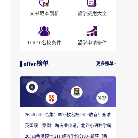
文书范本剖析
留学费用大全
TOP10名校条件
留学申请条件
offer榜单
更多榜单>
本
26fall offer合集：8973枚名校Offer收官！全球
顶尖院校录取战绩出炉
英国硕士案例：跨专业申请，北外小语种学霸
如何圆梦剑桥大学教育硕士？
26Fall香港硕士|211 经济学均分90+斩获【香