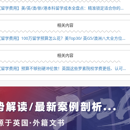
经济支出的最大化效益。
【留学费用】美/英/澳/新/港本科留学成本全盘点：精准锁定适合你的留学目的地
相关内容
请英国目标院校和专业的条件不确定，不要担心，我们可以帮忙!
【留学费用】100万留学预算怎么花？美Top30/ 英G5/澳洲八大全方位对比
过程，让你少走弯路，事半功倍!
受到英国工商局，英国外交部、伦敦使馆、英国移民局，英国本
相关内容
去英国留学之后还能得到支持和帮助，可以直接联系优越留学伦敦公
【留学费用】预算不够别硬冲伦敦！英国这些罗素院校学费更低、认可度高