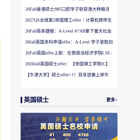
港大学】商科Offer
26Fall香港硕士|985口腔学子斩获港大种植牙
科硕士Offer
2027QS全球第2帝国理工offer｜计算机跨申生
物机器人实录
26Fall英本捷报：A-Level A*AB拿下曼大社会
学与数据分析offer！
26fall英国本科申请offer：A-Level 学子录取剑
桥大学工程学专业
26Fall英国offer上新：伦敦政治经济学院LSE-
金融与风险硕士
2026fall英国硕士offer：【帝国理工学院IC】
应用机器学习专业
【牛津大学】硕士offer+1！双非逆袭上岸牛
津宗教研究专业
英国硕士
更多>