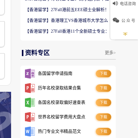
电话咨询
数5万！普通人留港高薪赛道
【香港留学】27Fall港前五EEE硕士全解析！
难度梯队+录取偏好完整梳理
公 众 号
【香港留学】香港理工VS香港城市大学怎么
选？排名、专业、录取、就业对比
【香港留学】27Fall香港11个全新硕士专业：
是扩招噱头还是逆袭名校黄金红利？
资料专区
更多>
各国留学申请指南
下载
历年名校录取结果合集
下载
各国名校录取偏好速查表
下载
世界名校留学费用大盘点
下载
热门专业文书精品范文
下载