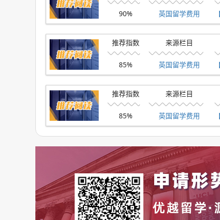
的合理安排，以及兼职收入的补充，有助于实现
90%
英国留学费用
【优越留学】
推荐指数
来源栏目
如果你也计划去英国留学，但对自己是否符合申
85%
英国留学费用
我们拥有专业导师团队，将全程陪伴你完成申请
优越留学是一家在英国注册的中介机构，受到过
推荐指数
来源栏目
科官方招生中心(UCAS)多重认证。如果想在
85%
英国留学费用
司的专业团队为你出谋划策!