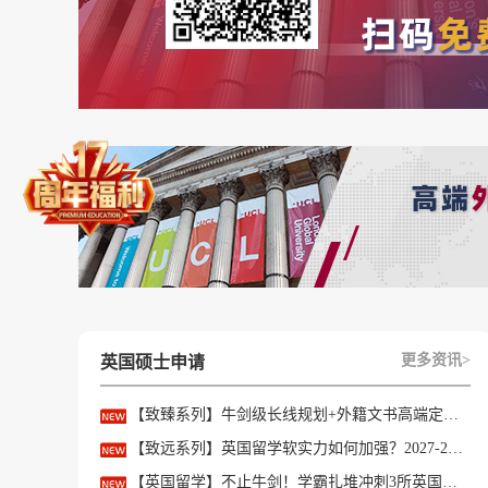
更多资讯>
英国硕士申请
【致臻系列】牛剑级长线规划+外籍文书高端定制，助力冲刺名校硕士offer！
以上是【英国研究生留学费用汇总！一年的花费
【致远系列】英国留学软实力如何加强？2027-28fall精准定制背景提升！
资讯可前往【
优越留学
】首页！详细申请规划及
【英国留学】不止牛剑！学霸扎堆冲刺3所英国顶尖院校，申请难度不输牛津剑桥