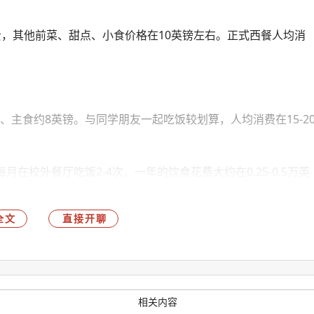
更贵，其他前菜、甜点、小食价格在10英镑左右。正式西餐人均消
类、主食约8英镑。与同学朋友一起吃饭较划算，人均消费在15-2
校外餐厅吃饭2-4次，一年的饮食花费大约在0.25-0.5万英
全文
直接开聊
以在课余时间兼职。英国的兼职时薪约6-8英镑(折合人民币50-
币4.2-6.7万元)。
相关内容
47.5万元范围内，其中学费是主要支出，同时考虑住宿费和生活费