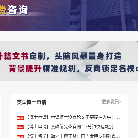
更多资讯>
英国博士申请
【博士申请】申请博士没有论文不要硬冲大牛！学会精准筛选导师
是多少！】相关的全部内容，查看更多【
研究生留学费用
】相关
【博士申请】套磁前先查官网：3分钟快速甄别只收985/高绩点的内卷课题组
方案定制请预约优越留学顾问为你一对一解答！
【博士留学】海外申博干货：国内发明专利到底能不能加分？含金量一文讲透