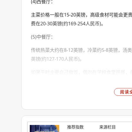
(4)西餐厅：
主菜价格一般在15-20英镑，高级食材可能会
费在20-30英镑(约169-254人民币)。
(5)中餐厅：
传统热菜大约在8-12英镑，冷菜约5-8英镑，汤
英镑(约127-170人民币)。
如果平时主要自己做饭，偶尔在学校食堂用餐，每月在
镑(约2-4万元人民币)范围内。
阅读
4、兼职
持有“禁止打工”戳印的学生不能兼职，其他学生可
67元)，兼职收入约为5000-8000英镑/年(折合人民
推荐指数
来源栏目
综上所述，英国留学一年的总费用大致在28.3-