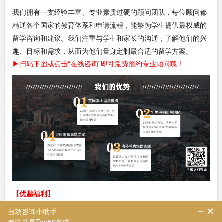
我们拥有一支经验丰富、专业素质过硬的顾问团队，每位顾问都
精通各个国家的教育体系和申请流程，能够为学生提供最权威的
留学咨询和建议。我们注重与学生和家长的沟通，了解他们的兴
趣、目标和需求，从而为他们量身定制最合适的留学方案。
▶扫码下图或点击“在线咨询”即可免费预约专业顾问哦！
【优越福利】
如果你想要了解英国高中的课程体系具体如何?英国读中学，和