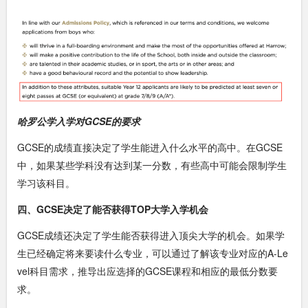
哈罗公学入学对GCSE的要求
GCSE的成绩直接决定了学生能进入什么水平的高中。在GCSE
中，如果某些学科没有达到某一分数，有些高中可能会限制学生
学习该科目。
四、GCSE决定了能否获得TOP大学入学机会
GCSE成绩还决定了学生能否获得进入顶尖大学的机会。如果学
生已经确定将来要读什么专业，可以通过了解该专业对应的A-Le
vel科目需求，推导出应选择的GCSE课程和相应的最低分数要
求。