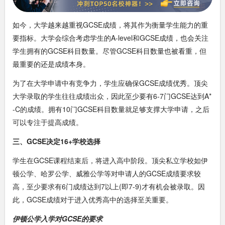
如今，大学越来越重视GCSE成绩，将其作为衡量学生能力的重
要指标。大学会综合考虑学生的A-level和GCSE成绩，也会关注
学生拥有的GCSE科目数量。尽管GCSE科目数量也被看重，但
最重要的还是成绩本身。
为了在大学申请中有竞争力，学生应确保GCSE成绩优秀。顶尖
大学录取的学生往往成绩出众，因此至少要有6-7门GCSE达到A*
-C的成绩。拥有10门GCSE科目数量就足够支撑大学申请，之后
可以专注于提高成绩。
三、GCSE决定16+学校选择
学生在GCSE课程结束后，将进入高中阶段。顶尖私立学校如伊
顿公学、哈罗公学、威雅公学等对申请人的GCSE成绩要求较
高，至少要求有6门成绩达到7以上(即7-9)才有机会被录取。因
此，GCSE成绩对于进入优秀高中的选择至关重要。
伊顿公学入学对GCSE的要求