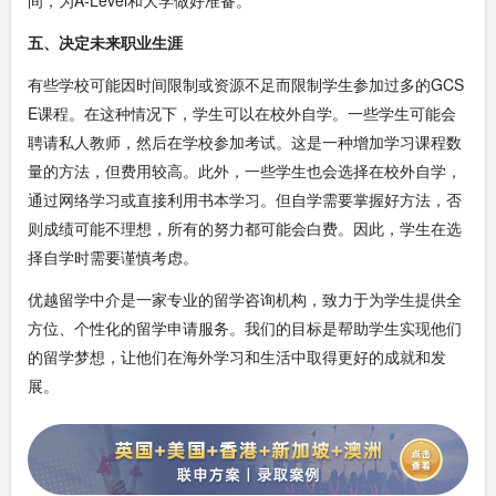
五、决定未来职业生涯
有些学校可能因时间限制或资源不足而限制学生参加过多的GCS
E课程。在这种情况下，学生可以在校外自学。一些学生可能会
聘请私人教师，然后在学校参加考试。这是一种增加学习课程数
量的方法，但费用较高。此外，一些学生也会选择在校外自学，
通过网络学习或直接利用书本学习。但自学需要掌握好方法，否
则成绩可能不理想，所有的努力都可能会白费。因此，学生在选
择自学时需要谨慎考虑。
优越留学中介是一家专业的留学咨询机构，致力于为学生提供全
方位、个性化的留学申请服务。我们的目标是帮助学生实现他们
的留学梦想，让他们在海外学习和生活中取得更好的成就和发
展。