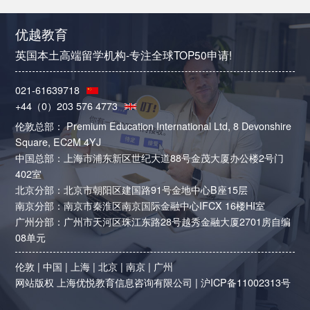
优越教育
英国本土高端留学机构-专注全球TOP50申请!
021-61639718
+44（0）203 576 4773
伦敦总部： Premium Education International Ltd, 8 Devonshire
Square, EC2M 4YJ
中国总部：上海市浦东新区世纪大道88号金茂大厦办公楼2号门
402室
北京分部：北京市朝阳区建国路91号金地中心B座15层
南京分部：南京市秦淮区南京国际金融中心IFCX 16楼HI室
广州分部：广州市天河区珠江东路28号越秀金融大厦2701房自编
08单元
伦敦
|
中国
|
上海
|
北京
|
南京
|
广州
网站版权 上海优悦教育信息咨询有限公司 |
沪ICP备11002313号