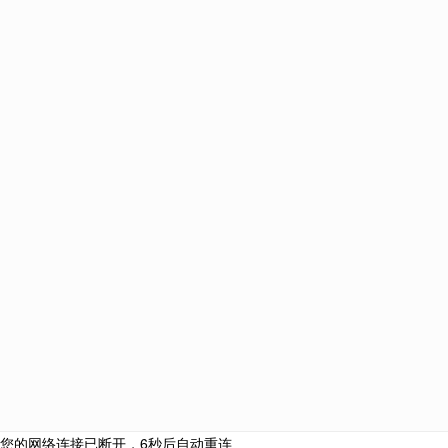
优越教育
英国本土高端留学机构-专注全球TOP50申请!
021-61639718
+44（0）203 576 4773
伦敦总部： Premium Education International Ltd, 8 Devonshire
Square, EC2M 4YJ
中国总部：上海市浦东新区世纪大道88号金茂大厦办公楼2号门
402室
北京分部：北京市朝阳区建国路91号金地中心B座15层
南京分部：南京市秦淮区南京国际金融中心IFCX 16楼HI室
广州分部：广州市天河区珠江东路28号越秀金融大厦2701房自编
08单元
伦敦
|
中国
|
上海
|
北京
|
南京
|
广州