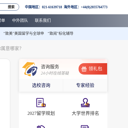
搜索
中国地区：021-61639718 海外地区：+44(0)2035764773
榜单
中外团队
联系我们
“致美”美国留学与全球申
“致阅”标化辅导
你属意哪家？
咨询服务
领礼包
24小时在线答疑
选校咨询
专家经验
2027留学规划
大学世界排名