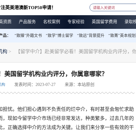
注英美港澳新TOP50申请！
英资质
产品服务
名校案例
专家经验
英国留学费用
录取
产品：
“致臻”外籍文书
“致学”博士留学
“致远”背景提升
“致菁”英本规划
机构
>
【留学中介】赴美留学必看！美国留学机构业内评分，
！美国留学机构业内评分，你属意哪家？
发表时间：2023-07-27
来源：本站原创
机构
和担忧。他们担心遇到不负责任的烂中介，有时甚至会匆忙求助
而，现如今留学中介市场已经非常发达，种类繁多，过去几年的
此，正确选择中介的方法成为关键。让我们来分享一些有效的干