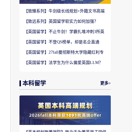
【致臻系列】牛剑级长线规划+外籍文书高端
定制，助力冲刺名校硕士offer！
【致远系列】英国留学软实力如何加强？
2027-28fall精准定制背景提升！
【英国留学】不止牛剑！学霸扎堆冲刺3所英
国顶尖院校，申请难度不输牛津剑桥
【英国留学】不登QS榜单，却是名企直通
车？这3所英国商学院业内香饽饽！
【英国留学】27fall曼彻斯特大学隐藏红利专
业盘点，商科/计算机/社科全覆盖捡漏
【英国留学】法学生为什么偏爱英国LLM？
G5+王爱曼华法学院全梯队解析
本科留学
更多>