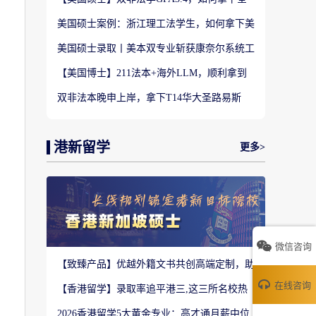
美TOP28南加州大学LLM?
美国硕士案例：浙江理工法学生，如何拿下美
国TOP20名校LLM录取？
美国硕士录取丨美本双专业斩获康奈尔系统工
程 M.Eng Offer
【美国博士】211法本+海外LLM，顺利拿到
福特汉姆法学JD博士offer！
双非法本晚申上岸，拿下T14华大圣路易斯
LLM+3万美金奖学金！
港新留学
更多>
微信咨询
【致臻产品】优越外籍文书共创高端定制，助
力香港Top3 offer！
在线咨询
【香港留学】录取率追平港三,这三所名校热
度严重溢价申请别盲目跟风
2026香港留学5大黄金专业：高才通月薪中位