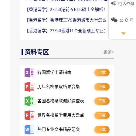
电话咨询
数5万！普通人留港高薪赛道
【香港留学】27Fall港前五EEE硕士全解析！
难度梯队+录取偏好完整梳理
公 众 号
【香港留学】香港理工VS香港城市大学怎么
选？排名、专业、录取、就业对比
【香港留学】27Fall香港11个全新硕士专业：
是扩招噱头还是逆袭名校黄金红利？
资料专区
更多>
各国留学申请指南
下载
历年名校录取结果合集
下载
各国名校录取偏好速查表
下载
世界名校留学费用大盘点
下载
热门专业文书精品范文
下载