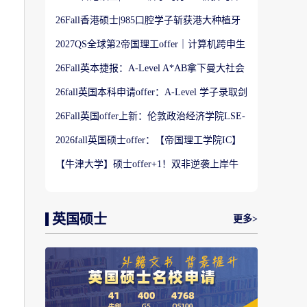
港大学】商科Offer
26Fall香港硕士|985口腔学子斩获港大种植牙
科硕士Offer
2027QS全球第2帝国理工offer｜计算机跨申生
物机器人实录
26Fall英本捷报：A-Level A*AB拿下曼大社会
学与数据分析offer！
26fall英国本科申请offer：A-Level 学子录取剑
桥大学工程学专业
26Fall英国offer上新：伦敦政治经济学院LSE-
金融与风险硕士
2026fall英国硕士offer：【帝国理工学院IC】
应用机器学习专业
【牛津大学】硕士offer+1！双非逆袭上岸牛
津宗教研究专业
英国硕士
更多>