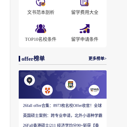
文书范本剖析
留学费用大全
TOP10名校条件
留学申请条件
offer榜单
更多榜单>
26fall offer合集：8973枚名校Offer收官！全球
顶尖院校录取战绩出炉
英国硕士案例：跨专业申请，北外小语种学霸
如何圆梦剑桥大学教育硕士？
26Fall香港硕士|211 经济学均分90+斩获【香