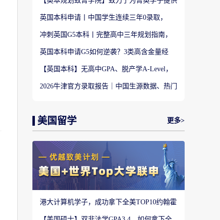
【英本规划致菁学院】致力于为菁英学子提供
定制式升学规划服务！
英国本科申请丨中国学生连续三年0录取，
LSE这些专业为什么难申？
冲刺英国G5本科丨完整高中三年规划指南，
避开 90% 申请者踩过的坑
英国本科申请G5如何逆袭？3类高含金量经
历，快速拉开文书差距
【英国本科】无高中GPA、脱产学A-Level，
还能冲刺英国顶尖名校吗?
2026牛津官方录取报告｜中国生源数据、热门
专业难度与申请策略
美国留学
更多>
港大计算机学子，成功拿下全美TOP10约翰霍
普金斯大学CS硕士
【美国硕士】双非法学GPA3.4，如何拿下全