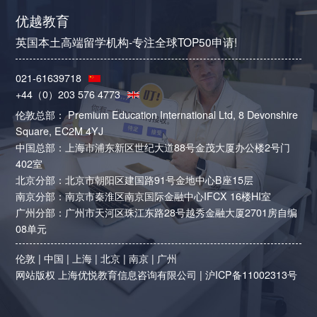
优越教育
英国本土高端留学机构-专注全球TOP50申请!
021-61639718
+44（0）203 576 4773
伦敦总部： Premium Education International Ltd, 8 Devonshire
Square, EC2M 4YJ
中国总部：上海市浦东新区世纪大道88号金茂大厦办公楼2号门
402室
北京分部：北京市朝阳区建国路91号金地中心B座15层
南京分部：南京市秦淮区南京国际金融中心IFCX 16楼HI室
广州分部：广州市天河区珠江东路28号越秀金融大厦2701房自编
08单元
伦敦
|
中国
|
上海
|
北京
|
南京
|
广州
网站版权 上海优悦教育信息咨询有限公司 |
沪ICP备11002313号