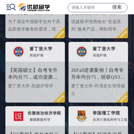
们提供有力参考。
搜索
【致臻系列】优越外籍
【致远系列】出国留学
文书共创，助力冲刺世
软实力如何升级？为
界名校硕士offer！
2026/2027fall冲刺度身定
为了满足中国留学生对于高
优越留学强势推出“至远系
制！
品质留学服务的需求，优越
列”服务产品，帮助同学们
留学推出了更适合世界名校
针对性地提升软背景。
申请需求的“致臻”系列留学
服务产品。该留学服务产品
以外籍文书高端定制为核
心，覆盖英、美、港、澳、
【英国硕士】自考专升
26Fall逆袭案例丨自考专
新等留学多地域，包含本科/
本均分75，成功逆袭
升本均分75，斩获QS35
硕士留学全套申请服务，旨
QS34爱丁堡高级护理硕
爱丁堡高级护理硕士！
爱丁堡大学-高级护理学
爱丁堡大学-环境变化管理硕
在帮助更多学生拿下理想院
士
士
校offer！叩响世界名校大
门，从外籍文书高端定制开
始！