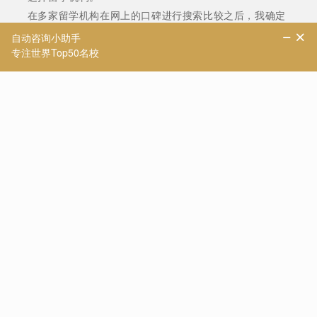
在多家留学机构在网上的口碑进行搜索比较之后，我确定
到优越留学去进行现场实地考察，最后终于选定了优越。
哥伦比亚大学 教育专业
罗塔剌
选择中介的时候比对了很多家，最后终于选到了满意的留
学中介机构!个人感受是：1.老师态度认真，回复消息很及
时，几乎都是秒回!而且很积极帮助解决问题。
2.专业性强，老师对于留学这一领域的知识储备真的很
多，和老师多次腾讯会议答疑，问题都很顺利解决。
优越教育