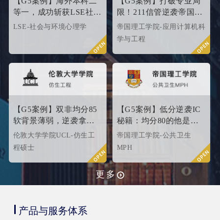
【G5案例】海外本科二
【G5案例】打破专业局
等一，成功斩获LSE社会
限！211信管逆袭帝国理
与环境心理学硕士
工G5硬核计算机专业
LSE-社会与环境心理学
帝国理工学院-应用计算机科
Offer！
学与工程
【G5案例】双非均分85
【G5案例】低分逆袭IC
软背景薄弱，逆袭拿下
秘籍：均分80的他是这
UCL伦敦大学学院
样打动招生官的
伦敦大学学院UCL-仿生工
帝国理工学院-公共卫生
offer！
程硕士
MPH
更多
产品与服务体系