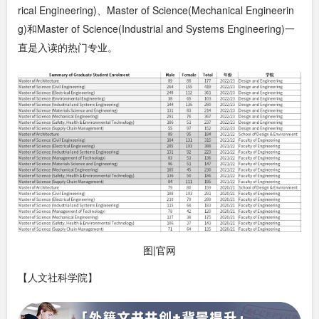
rical Engineering)、Master of Science(Mechanical Engineerin
g)和Master of Science(Industrial and Systems Engineering)一
直是入读的热门专业。
图|官网
【人文社科学院】