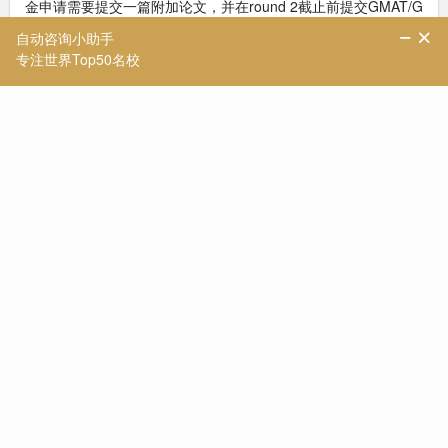
金申请需要提交一篇附加论文，并在round 2截止前提交GMAT/G
RE/EA成绩才有申请机会。、
图|官网
二、MBA项目解读
MBA项目是新加坡国立大学(NUS)商学院的热门项目之一。申请
MBA项目需要满足以下要求：
学位：本科学位
工作年限：至少有2年以上的全职工作经历