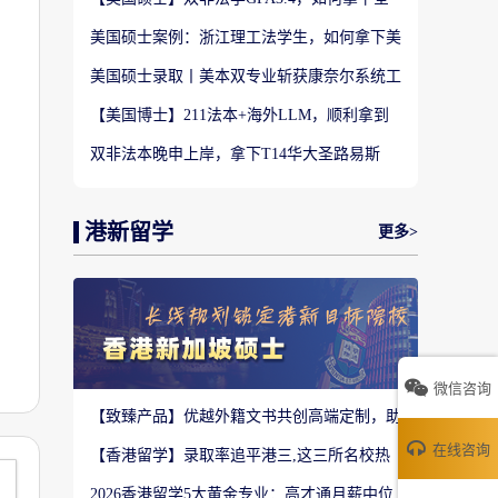
美TOP28南加州大学LLM?
美国硕士案例：浙江理工法学生，如何拿下美
国TOP20名校LLM录取？
美国硕士录取丨美本双专业斩获康奈尔系统工
程 M.Eng Offer
【美国博士】211法本+海外LLM，顺利拿到
福特汉姆法学JD博士offer！
双非法本晚申上岸，拿下T14华大圣路易斯
LLM+3万美金奖学金！
港新留学
更多>
微信咨询
【致臻产品】优越外籍文书共创高端定制，助
力香港Top3 offer！
在线咨询
【香港留学】录取率追平港三,这三所名校热
度严重溢价申请别盲目跟风
2026香港留学5大黄金专业：高才通月薪中位