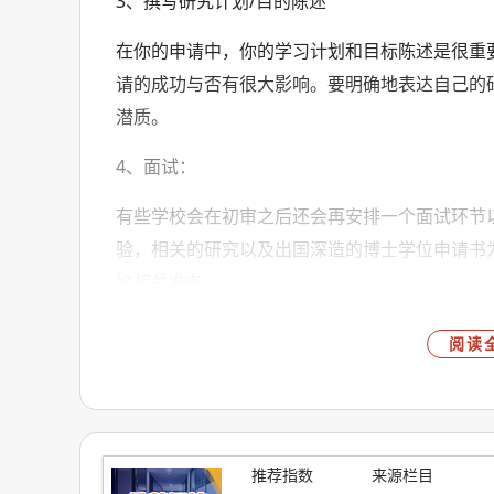
3、撰写研究计划/目的陈述
在你的申请中，你的学习计划和目标陈述是很重
请的成功与否有很大影响。要明确地表达自己的
潜质。
4、面试：
有些学校会在初审之后还会再安排一个面试环节
验，相关的研究以及出国深造的博士学位申请书
好相关准备。
今天的内容到这里就结束了，详细申请规划及方
阅读
关于优越留学：
优越留学是一家在英国注册的中介机构，通过英
方招生中心(UCAS)的多重认证，得到了充分的认
推荐指数
来源栏目