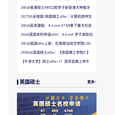
分
港大学】商科Offer
26Fall香港硕士|985口腔学子斩获港大种植牙
科硕士Offer
2027QS全球第2帝国理工offer｜计算机跨申生
物机器人实录
26Fall英本捷报：A-Level A*AB拿下曼大社会
学与数据分析offer！
26fall英国本科申请offer：A-Level 学子录取剑
桥大学工程学专业
26Fall英国offer上新：伦敦政治经济学院LSE-
金融与风险硕士
2026fall英国硕士offer：【帝国理工学院IC】
应用机器学习专业
【牛津大学】硕士offer+1！双非逆袭上岸牛
津宗教研究专业
英国硕士
更多>