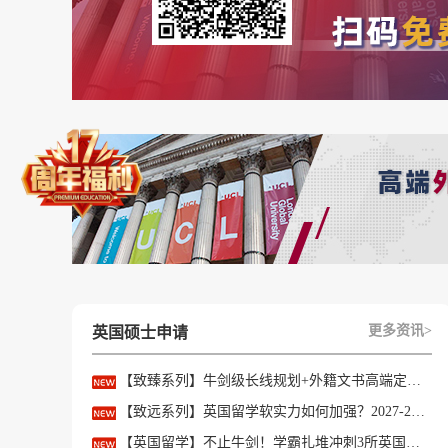
更多资讯>
英国硕士申请
【致臻系列】牛剑级长线规划+外籍文书高端定制，助力冲刺名校硕士offer！
【致远系列】英国留学软实力如何加强？2027-28fall精准定制背景提升！
【英国留学】不止牛剑！学霸扎堆冲刺3所英国顶尖院校，申请难度不输牛津剑桥