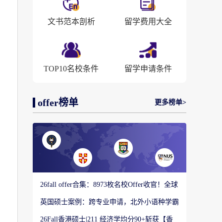
文书范本剖析
留学费用大全
TOP10名校条件
留学申请条件
offer榜单
更多榜单>
26fall offer合集：8973枚名校Offer收官！全球
顶尖院校录取战绩出炉
英国硕士案例：跨专业申请，北外小语种学霸
如何圆梦剑桥大学教育硕士？
26Fall香港硕士|211 经济学均分90+斩获【香