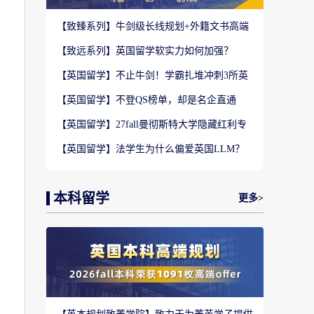
【致臻系列】牛剑级长线规划+外籍文书高端
定制，助力冲刺名校硕士offer！
【致远系列】英国留学软实力如何加强？
2027-28fall精准定制背景提升！
【英国留学】不止牛剑！学霸扎堆冲刺3所英
国顶尖院校，申请难度不输牛津剑桥
【英国留学】不登QS榜单，却是名企直通
车？这3所英国商学院业内香饽饽！
【英国留学】27fall曼彻斯特大学隐藏红利专
业盘点，商科/计算机/社科全覆盖捡漏
【英国留学】法学生为什么偏爱英国LLM？
G5+王爱曼华法学院全梯队解析
本科留学
更多>