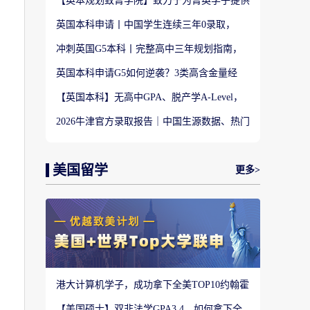
【英本规划致菁学院】致力于为菁英学子提供
定制式升学规划服务！
英国本科申请丨中国学生连续三年0录取，
LSE这些专业为什么难申？
冲刺英国G5本科丨完整高中三年规划指南，
避开 90% 申请者踩过的坑
英国本科申请G5如何逆袭？3类高含金量经
历，快速拉开文书差距
【英国本科】无高中GPA、脱产学A-Level，
还能冲刺英国顶尖名校吗?
2026牛津官方录取报告｜中国生源数据、热门
专业难度与申请策略
美国留学
更多>
港大计算机学子，成功拿下全美TOP10约翰霍
普金斯大学CS硕士
【美国硕士】双非法学GPA3.4，如何拿下全