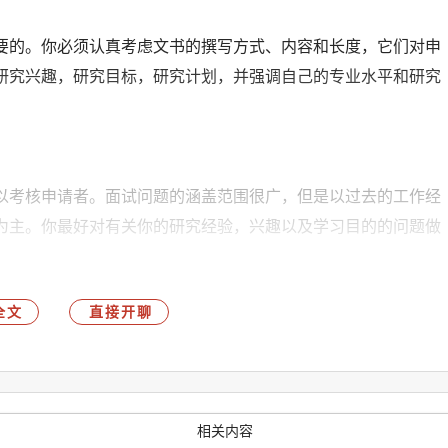
要的。你必须认真考虑文书的撰写方式、内容和长度，它们对申
研究兴趣，研究目标，研究计划，并强调自己的专业水平和研究
以考核申请者。面试问题的涵盖范围很广，但是以过去的工作经
为主。你最好对有关你的研究经验，兴趣以及学习目的的问题做
案定制请预约优越留学顾问为你一对一解答。
全文
直接开聊
国工商局、英国外交部、伦敦使馆、英国移民局以及英国本科官
可和授权。该机构的英国工商局注册号为07092225，您可以直
相关内容