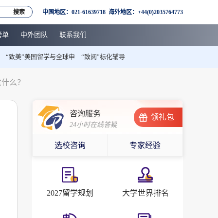
搜索
中国地区：021-61639718 海外地区：+44(0)2035764773
榜单
中外团队
联系我们
“致美”美国留学与全球申
“致阅”标化辅导
意什么？
咨询服务
领礼包
24小时在线答疑
选校咨询
专家经验
提
2027留学规划
大学世界排名