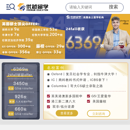
搜索
名校案例:
6369
枚
◉ Oxford丨复旦社会学专业，剑指牛津大学！
24fall斩获offer
◉ IC丨商科教科书式申请，ICBS拿下！
3450
枚
◉ Columbia丨哥大CS硕士录取之路
英国
QS前100offer
926
英美港澳新多国联申
G5/王爱曼华
枚
港三新二澳八大
美国藤校
澳洲
八大名校offer
双非/低分逆袭
660
枚
查看更多
立刻咨询
港新
QS前100offer