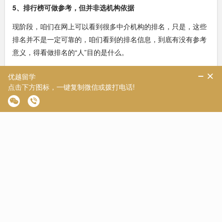
5、排行榜可做参考，但并非选机构依据
现阶段，咱们在网上可以看到很多中介机构的排名，只是，这些
排名并不是一定可靠的，咱们看到的排名信息，到底有没有参考
意义，得看做排名的“人”目的是什么。
二、留学机构推荐
1、优越留学
上海优悦教育信息咨询有限公司，是英国优越教育国际有限公司
(伦敦)的中国区总部，又称优越留学，于2010年初在上海成立，
正式开始了在中国大陆的服务推广。经过几年的发展，优越留学
品牌名声的崛起刷新了留学行业的记录。作为英国留学高端品
牌，优越留学一直致力于提升留学质量与留学体验，在英国留学
领域独树一帜。有数万名学子已经成功地拿到了许多著名的名牌
大学的入学资格，其中85%以上是英国排名前10名以及全球排名
前100名的英国大学。优越留学主要从事英联邦国家的留学业
务，起家于英国留学。其顾问教师均具有丰富的行业经验、优良