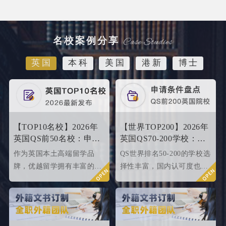
名校案例分享
英国
本科
美国
港新
博士
【TOP10名校】2026年
【世界TOP200】2026年
英国QS前50名校：申请
英国QS70-200学校：申
条件终极大盘点！
请条件大盘点
作为英国本土高端留学品
QS世界排名50-200的学校选
牌，优越留学拥有丰富的名
择性丰富，国内认可度也很
校申请成功案例，借此篇文
高，所以今天优越就来给大
章为大家盘点英国top 10名
家盘点一下25fallQS前50-
校2024年申请条件，给正在
000内英国院校的申请条件
准备25fall硕士申请的同学
如何。