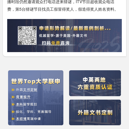
播时段仍然邀请观众打电话进来猜谜，ITV节目超收观众电话
费，第5台猜谜节目找员工假冒得奖人，假造得奖人姓名资料。