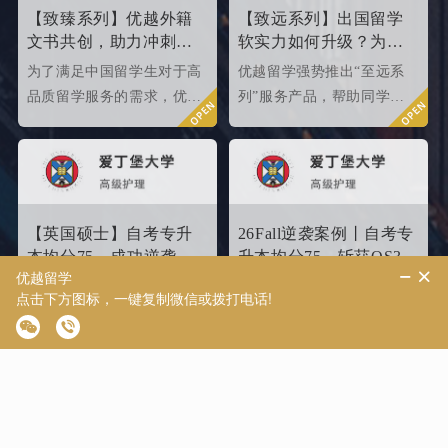
们提供有力参考。
【致臻系列】优越外籍
【致远系列】出国留学
文书共创，助力冲刺世
软实力如何升级？为
界名校硕士offer！
2026/2027fall冲刺度身定
为了满足中国留学生对于高
优越留学强势推出“至远系
制！
品质留学服务的需求，优越
列”服务产品，帮助同学们
留学推出了更适合世界名校
针对性地提升软背景。
申请需求的“致臻”系列留学
服务产品。该留学服务产品
以外籍文书高端定制为核
心，覆盖英、美、港、澳、
【英国硕士】自考专升
26Fall逆袭案例丨自考专
新等留学多地域，包含本科/
本均分75，成功逆袭
升本均分75，斩获QS35
硕士留学全套申请服务，旨
QS34爱丁堡高级护理硕
爱丁堡高级护理硕士！
爱丁堡大学-高级护理学
爱丁堡大学-环境变化管理硕
在帮助更多学生拿下理想院
士
士
校offer！叩响世界名校大
门，从外籍文书高端定制开
始！