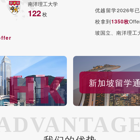
南洋理工大学
优越留学2026年
122
枚
校拿到
1350枚
Of
坡国立、南洋理工大学
fer
新加坡留学
ADVANTAG