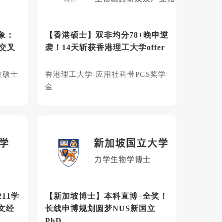
象：
【香港硕士】双非均分78+晚申逆
交叉
袭！14天斩获香港理工大学offer
技硕士
香港理工大学-应用社科带PGS奖学
金
11学
【新加坡博士】本科直博+全奖！
文经
长线申博规划圆梦NUS新国立
PhD