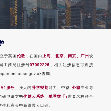
学
立于英国
伦敦
，在国内
上海、北京、南京、广州
设
国工商局注册号
07092225
，相关注册信息可直接
nieshouse.gov.uk查询。
5V1服务
、强大的
升学规划
能力、中籍+
外籍
专业导
自研申请文书
优越云系统、单季数千+
世界名校联合
学生和家长中赢得傲人口碑。