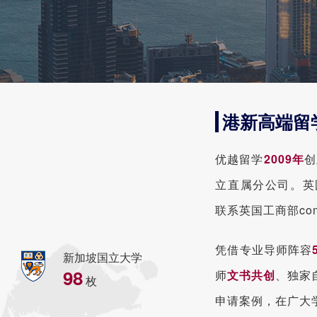
港新高端留
优越留学
2009年
创
立直属分公司。英
联系英国工商部compa
凭借专业导师阵容
新加坡国立大学
98
师
文书共创
、独家
枚
申请案例，在广大