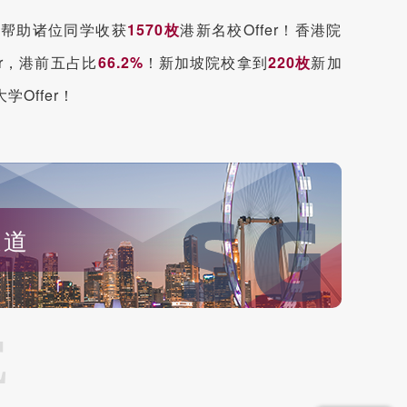
已帮助诸位同学收获
1570枚
港新名校Offer！香港院
fer，港前五占比
66.2%
！新加坡院校拿到
220枚
新加
Offer！
通道
E