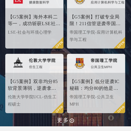
【G5案例】海外本科二
【G5案例】打破专业局
等一，成功斩获LSE社会
限！211信管逆袭帝国理
与环境心理学硕士
工G5硬核计算机专业
LSE-社会与环境心理学
帝国理工学院-应用计算机科
Offer！
学与工程
【G5案例】双非均分85
【G5案例】低分逆袭IC
软背景薄弱，逆袭拿下
秘籍：均分80的他是这
UCL伦敦大学学院
样打动招生官的
伦敦大学学院UCL-仿生工
帝国理工学院-公共卫生
offer！
程硕士
MPH
更多