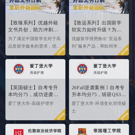
校2024年申请条件，给正在
000内英国院校的申请条件
准备25fall硕士申请的同学
如何。
们提供有力参考。
【致臻系列】优越外籍
【致远系列】出国留学
文书共创，助力冲刺世
软实力如何升级？为
界名校硕士offer！
2026/2027fall冲刺度身定
为了满足中国留学生对于高
优越留学强势推出“至远系
制！
品质留学服务的需求，优越
列”服务产品，帮助同学们
留学推出了更适合世界名校
针对性地提升软背景。
申请需求的“致臻”系列留学
服务产品。该留学服务产品
以外籍文书高端定制为核
心，覆盖英、美、港、澳、
【英国硕士】自考专升
26Fall逆袭案例丨自考专
新等留学多地域，包含本科/
本均分75，成功逆袭
升本均分75，斩获QS35
硕士留学全套申请服务，旨
QS34爱丁堡高级护理硕
爱丁堡高级护理硕士！
爱丁堡大学-高级护理学
爱丁堡大学-环境变化管理硕
在帮助更多学生拿下理想院
士
士
校offer！叩响世界名校大
门，从外籍文书高端定制开
始！