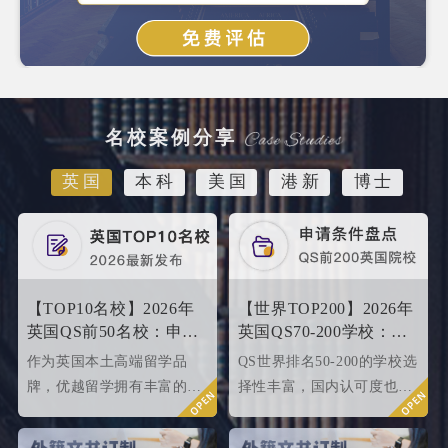
名校案例分享
英国
本科
美国
港新
博士
【TOP10名校】2026年
【世界TOP200】2026年
英国QS前50名校：申请
英国QS70-200学校：申
条件终极大盘点！
请条件大盘点
作为英国本土高端留学品
QS世界排名50-200的学校选
牌，优越留学拥有丰富的名
择性丰富，国内认可度也很
校申请成功案例，借此篇文
高，所以今天优越就来给大
章为大家盘点英国top 10名
家盘点一下25fallQS前50-