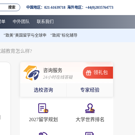
搜索
中国地区：021-61639718 海外地区：+44(0)2035764773
榜单
中外团队
联系我们
“致美”美国留学与全球申
“致阅”标化辅导
越教育怎么样?
咨询服务
领礼包
24小时在线答疑
选校咨询
专家经验
同
2027留学规划
大学世界排名