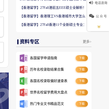
电话咨询
数5万！普通人留港高薪赛道
【香港留学】27Fall港前五EEE硕士全解析！
难度梯队+录取偏好完整梳理
公 众 号
【香港留学】香港理工VS香港城市大学怎么
选？排名、专业、录取、就业对比
【香港留学】27Fall香港11个全新硕士专业：
是扩招噱头还是逆袭名校黄金红利？
资料专区
更多>
各国留学申请指南
下载
历年名校录取结果合集
下载
各国名校录取偏好速查表
下载
世界名校留学费用大盘点
下载
热门专业文书精品范文
下载