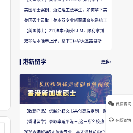
美TOP28南加州大学LLM?
美国硕士案例：浙江理工法学生，如何拿下美
国TOP20名校LLM录取？
美国硕士录取丨美本双专业斩获康奈尔系统工
程 M.Eng Offer
【美国博士】211法本+海外LLM，顺利拿到
福特汉姆法学JD博士offer！
双非法本晚申上岸，拿下T14华大圣路易斯
LLM+3万美金奖学金！
港新留学
更多>
微信咨询
【致臻产品】优越外籍文书共创高端定制，助
力香港Top3 offer！
在线咨询
【香港留学】录取率追平港三,这三所名校热
度严重溢价申请别盲目跟风
2026香港留学5大黄金专业：高才通月薪中位