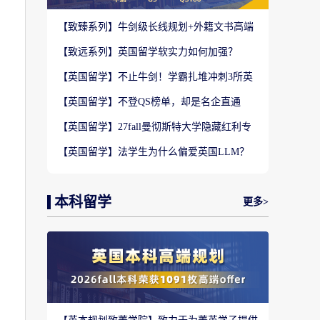
【致臻系列】牛剑级长线规划+外籍文书高端
定制，助力冲刺名校硕士offer！
【致远系列】英国留学软实力如何加强？
2027-28fall精准定制背景提升！
【英国留学】不止牛剑！学霸扎堆冲刺3所英
国顶尖院校，申请难度不输牛津剑桥
【英国留学】不登QS榜单，却是名企直通
车？这3所英国商学院业内香饽饽！
【英国留学】27fall曼彻斯特大学隐藏红利专
业盘点，商科/计算机/社科全覆盖捡漏
【英国留学】法学生为什么偏爱英国LLM？
G5+王爱曼华法学院全梯队解析
本科留学
更多>