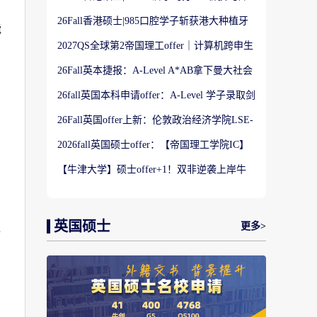
港大学】商科Offer
26Fall香港硕士|985口腔学子斩获港大种植牙
能
科硕士Offer
2027QS全球第2帝国理工offer｜计算机跨申生
物机器人实录
26Fall英本捷报：A-Level A*AB拿下曼大社会
学与数据分析offer！
26fall英国本科申请offer：A-Level 学子录取剑
桥大学工程学专业
26Fall英国offer上新：伦敦政治经济学院LSE-
金融与风险硕士
2026fall英国硕士offer：【帝国理工学院IC】
应用机器学习专业
【牛津大学】硕士offer+1！双非逆袭上岸牛
津宗教研究专业
英国硕士
更多>
5