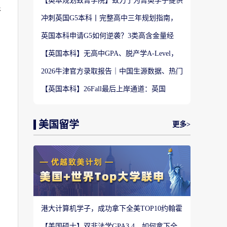
【英本规划致菁学院】致力于为菁英学子提供
很
定制式升学规划服务！
冲刺英国G5本科丨完整高中三年规划指南，
避开 90% 申请者踩过的坑
英国本科申请G5如何逆袭？3类高含金量经
历，快速拉开文书差距
【英国本科】无高中GPA、脱产学A-Level，
还能冲刺英国顶尖名校吗?
2026牛津官方录取报告｜中国生源数据、热门
专业难度与申请策略
【英国本科】26Fall最后上岸通道：英国
UCAS Clearing补录完整实操攻略
美国留学
更多>
港大计算机学子，成功拿下全美TOP10约翰霍
普金斯大学CS硕士
【美国硕士】双非法学GPA3.4，如何拿下全