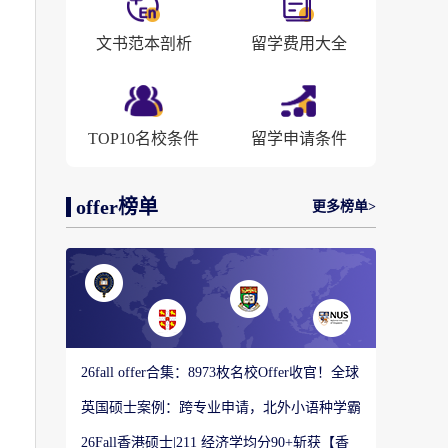
文书范本剖析
留学费用大全
TOP10名校条件
留学申请条件
offer榜单
更多榜单>
26fall offer合集：8973枚名校Offer收官！全球
顶尖院校录取战绩出炉
英国硕士案例：跨专业申请，北外小语种学霸
如何圆梦剑桥大学教育硕士？
26Fall香港硕士|211 经济学均分90+斩获【香