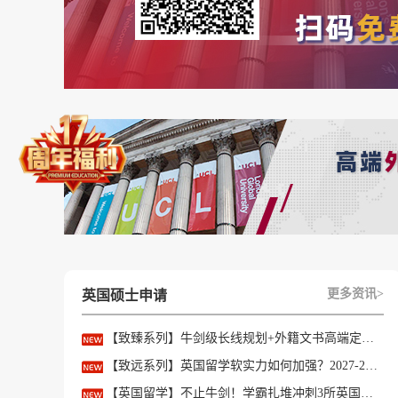
更多资讯>
英国硕士申请
【致臻系列】牛剑级长线规划+外籍文书高端定制，助力冲刺名校硕士offer！
【致远系列】英国留学软实力如何加强？2027-28fall精准定制背景提升！
【英国留学】不止牛剑！学霸扎堆冲刺3所英国顶尖院校，申请难度不输牛津剑桥