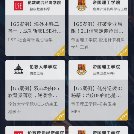
服务产品。该留学服务产品
以外籍文书高端定制为核
心，覆盖英、美、港、澳、
【G5案例】海外本科二
【G5案例】打破专业局
新等留学多地域，包含本科/
等一，成功斩获LSE社会
限！211信管逆袭帝国理
硕士留学全套申请服务，旨
与环境心理学硕士
工G5硬核计算机专业
LSE-社会与环境心理学
帝国理工学院-应用计算机科
在帮助更多学生拿下理想院
Offer！
学与工程
校offer！叩响世界名校大
门，从外籍文书高端定制开
始！
【G5案例】双非均分85
【G5案例】低分逆袭IC
软背景薄弱，逆袭拿下
秘籍：均分80的他是这
UCL伦敦大学学院
样打动招生官的
伦敦大学学院UCL-仿生工
帝国理工学院-公共卫生
offer！
程硕士
MPH