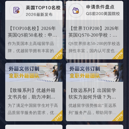
【TOP10名校】2026年
【世界TOP200】2026年
英国QS前50名校：申请
英国QS70-200学校：申
条件终极大盘点！
请条件大盘点
作为英国本土高端留学品
QS世界排名50-200的学校选
牌，优越留学拥有丰富的名
择性丰富，国内认可度也很
校申请成功案例，借此篇文
高，所以今天优越就来给大
章为大家盘点英国top 10名
家盘点一下25fallQS前50-
校2024年申请条件，给正在
000内英国院校的申请条件
准备25fall硕士申请的同学
如何。
们提供有力参考。
【致臻系列】优越外籍
【致远系列】出国留学
文书共创，助力冲刺世
软实力如何升级？为
界名校硕士offer！
2026/2027fall冲刺度身定
为了满足中国留学生对于高
优越留学强势推出“至远系
制！
品质留学服务的需求，优越
列”服务产品，帮助同学们
留学推出了更适合世界名校
针对性地提升软背景。
申请需求的“致臻”系列留学