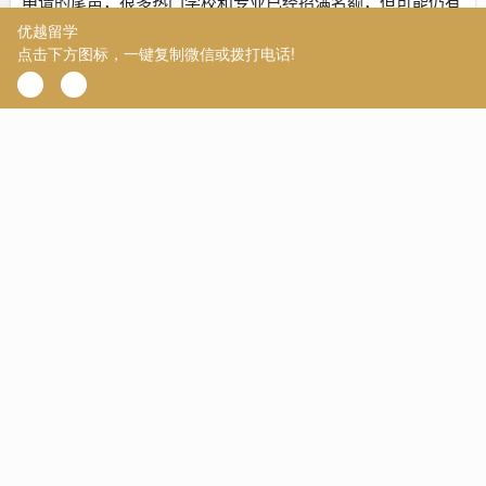
申请的尾声，很多热门学校和专业已经招满名额，但可能仍有
一些冷门专业尚未招满学生。因此，此阶段可能有“捡漏”机
会，学校可能会降低录取标准以招收足够的学生。
一般来说，第一轮申请拿到offer的几率较高，随着申请轮
次的推进，竞争会逐渐加剧，录取会变得更具挑战性。因此，
建议尽早规划申请并争取第一轮申请的机会。
3、24Fall申请时间规划
2023年1-5月：备战雅思在这段时间内，建议着重备考雅
思考试。尽管英国申请可以无雅思递交，但带上雅思成绩递交
申请会有优势，特别是如果你的GPA不够高的话。
2023年5-7月：定校定专业这个阶段非常关键，要确定申
请的学校和专业。结合自己的背景、申请项目的要求和职业规
划来做出明智的选择。
2023年6-8月：准备申请材料、提升背景准备申请材料，
包括个人陈述、简历、推荐信、成绩单、毕业证等。同时也可