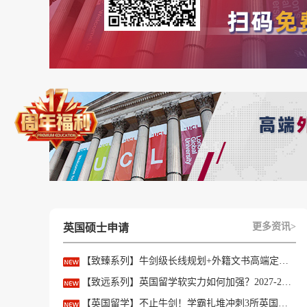
更多资讯>
英国硕士申请
【致臻系列】牛剑级长线规划+外籍文书高端定制，助力冲刺名校硕士offer！
【致远系列】英国留学软实力如何加强？2027-28fall精准定制背景提升！
【英国留学】不止牛剑！学霸扎堆冲刺3所英国顶尖院校，申请难度不输牛津剑桥