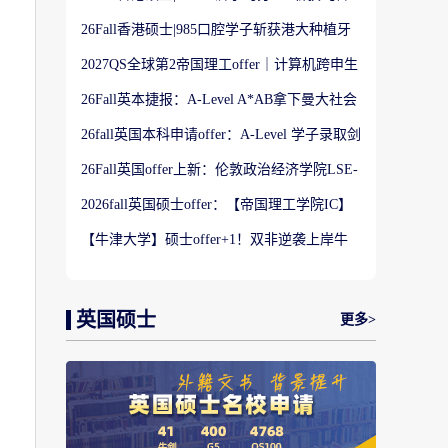
港大学】商科Offer
26Fall香港硕士|985口腔学子斩获港大种植牙
科硕士Offer
2027QS全球第2帝国理工offer｜计算机跨申生
物机器人实录
26Fall英本捷报：A-Level A*AB拿下曼大社会
学与数据分析offer！
26fall英国本科申请offer：A-Level 学子录取剑
桥大学工程学专业
26Fall英国offer上新：伦敦政治经济学院LSE-
金融与风险硕士
2026fall英国硕士offer：【帝国理工学院IC】
应用机器学习专业
【牛津大学】硕士offer+1！双非逆袭上岸牛
津宗教研究专业
英国硕士
更多>