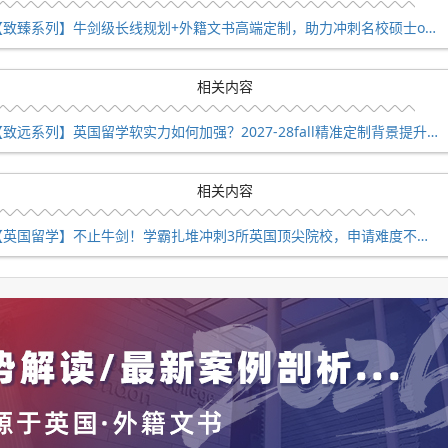
【致臻系列】牛剑级长线规划+外籍文书高端定制，助力冲刺名校硕士offer！
相关内容
【致远系列】英国留学软实力如何加强？2027-28fall精准定制背景提升！
相关内容
【英国留学】不止牛剑！学霸扎堆冲刺3所英国顶尖院校，申请难度不输牛津剑桥
关的研究以及实习经历