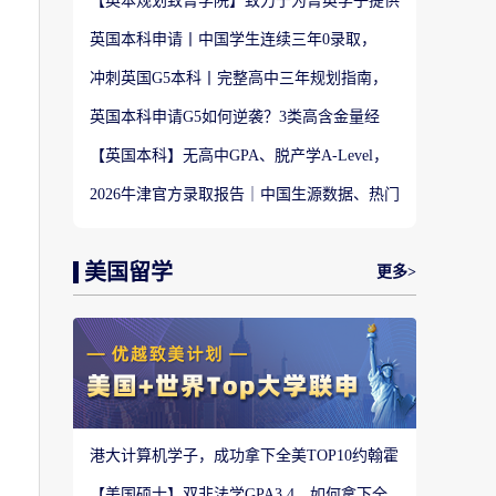
【英本规划致菁学院】致力于为菁英学子提供
定制式升学规划服务！
英国本科申请丨中国学生连续三年0录取，
LSE这些专业为什么难申？
冲刺英国G5本科丨完整高中三年规划指南，
避开 90% 申请者踩过的坑
英国本科申请G5如何逆袭？3类高含金量经
历，快速拉开文书差距
【英国本科】无高中GPA、脱产学A-Level，
还能冲刺英国顶尖名校吗?
2026牛津官方录取报告｜中国生源数据、热门
专业难度与申请策略
美国留学
更多>
港大计算机学子，成功拿下全美TOP10约翰霍
普金斯大学CS硕士
【美国硕士】双非法学GPA3.4，如何拿下全