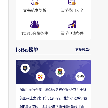
文书范本剖析
留学费用大全
TOP10名校条件
留学申请条件
offer榜单
更多榜单>
26fall offer合集：8973枚名校Offer收官！全球
顶尖院校录取战绩出炉
英国硕士案例：跨专业申请，北外小语种学霸
如何圆梦剑桥大学教育硕士？
26Fall香港硕士|211 经济学均分90+斩获【香