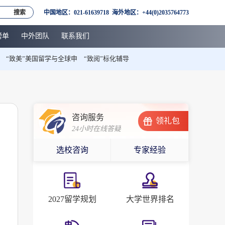
搜索
中国地区：021-61639718 海外地区：+44(0)2035764773
榜单
中外团队
联系我们
“致美”美国留学与全球申
“致阅”标化辅导
咨询服务
领礼包
24小时在线答疑
选校咨询
专家经验
2027留学规划
大学世界排名