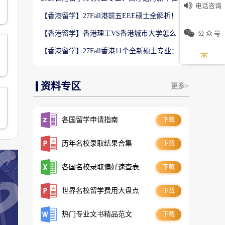
电话咨询
数5万！普通人留港高薪赛道
【香港留学】27Fall港前五EEE硕士全解析！
难度梯队+录取偏好完整梳理
公 众 号
【香港留学】香港理工VS香港城市大学怎么
选？排名、专业、录取、就业对比
【香港留学】27Fall香港11个全新硕士专业：
是扩招噱头还是逆袭名校黄金红利？
资料专区
更多>
各国留学申请指南
下载
历年名校录取结果合集
下载
各国名校录取偏好速查表
下载
世界名校留学费用大盘点
下载
热门专业文书精品范文
下载