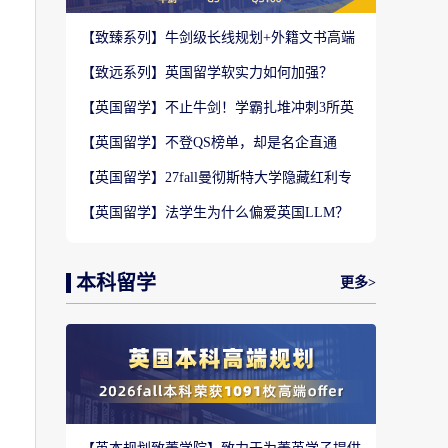
【致臻系列】牛剑级长线规划+外籍文书高端
定制，助力冲刺名校硕士offer！
【致远系列】英国留学软实力如何加强？
2027-28fall精准定制背景提升！
【英国留学】不止牛剑！学霸扎堆冲刺3所英
国顶尖院校，申请难度不输牛津剑桥
【英国留学】不登QS榜单，却是名企直通
车？这3所英国商学院业内香饽饽！
【英国留学】27fall曼彻斯特大学隐藏红利专
业盘点，商科/计算机/社科全覆盖捡漏
【英国留学】法学生为什么偏爱英国LLM？
G5+王爱曼华法学院全梯队解析
本科留学
更多>