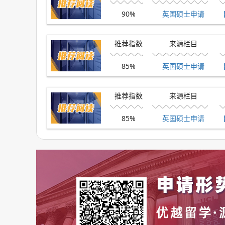
90%
英国硕士申请
TOP5：伦敦政治经济学院(2023QS世界排名56)
推荐指数
来源栏目
学校官网链接：http://www.lse.ac.uk/
85%
英国硕士申请
推荐指数
来源栏目
85%
英国硕士申请
软背景要求：要求学生在PS和CV中需要体现相