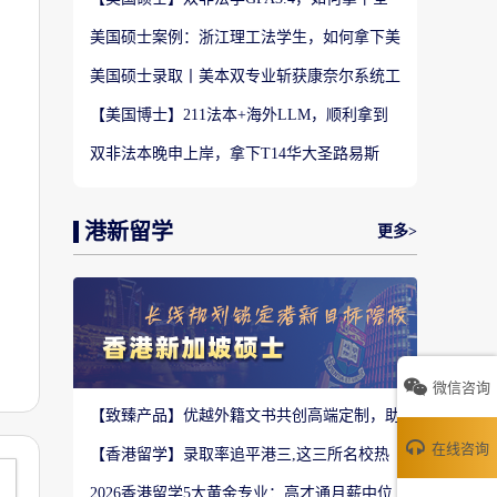
美TOP28南加州大学LLM?
美国硕士案例：浙江理工法学生，如何拿下美
国TOP20名校LLM录取？
美国硕士录取丨美本双专业斩获康奈尔系统工
程 M.Eng Offer
【美国博士】211法本+海外LLM，顺利拿到
福特汉姆法学JD博士offer！
双非法本晚申上岸，拿下T14华大圣路易斯
LLM+3万美金奖学金！
港新留学
更多>
微信咨询
【致臻产品】优越外籍文书共创高端定制，助
力香港Top3 offer！
在线咨询
【香港留学】录取率追平港三,这三所名校热
度严重溢价申请别盲目跟风
2026香港留学5大黄金专业：高才通月薪中位