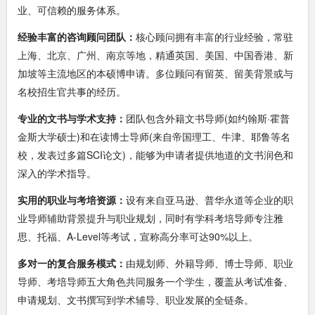
业、可信赖的服务体系。
经验丰富的咨询顾问团队：
核心顾问拥有丰富的行业经验，常驻
上海、北京、广州、南京等地，精通英国、美国、中国香港、新
加坡等主流地区的本硕博申请。多位顾问有留英、留美背景或与
名校招生官共事的经历。
专业的文书与学术支持：
团队包含外籍文书导师(如约翰斯·霍普
金斯大学硕士)和在读博士导师(来自帝国理工、牛津、耶鲁等名
校，发表过多篇SCI论文)，能够为申请者提供地道的文书润色和
深入的学术指导。
实用的职业与考培资源：
设有来自亚马逊、普华永道等企业的职
业导师辅助背景提升与职业规划，同时有学科考培导师专注雅
思、托福、A-Level等考试，宣称高分率可达90%以上。
多对一的复合服务模式：
由规划师、外籍导师、博士导师、职业
导师、考培导师五大角色共同服务一个学生，覆盖从考试准备、
申请规划、文书撰写到学术辅导、职业发展的全链条。